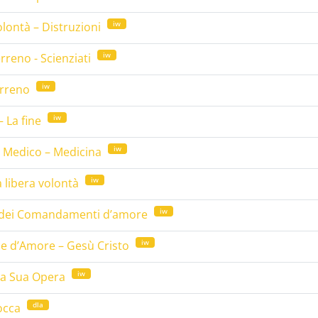
iw
olontà – Distruzioni
iw
rreno - Scienziati
iw
erreno
iw
– La fine
iw
– Medico – Medicina
iw
a libera volontà
iw
 dei Comandamenti d’amore
iw
ne d’Amore – Gesù Cristo
iw
la Sua Opera
dla
occa