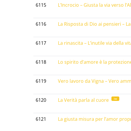
6115
L’Incrocio – Giusta la via verso l’A
6116
La Risposta di Dio ai pensieri – L
6117
La rinascita – L’inutile via della vi
6118
Lo spirito d’amore è la protezione
6119
Vero lavoro da Vigna – Vero am
iw
6120
La Verità parla al cuore
6121
La giusta misura per l’amor propri