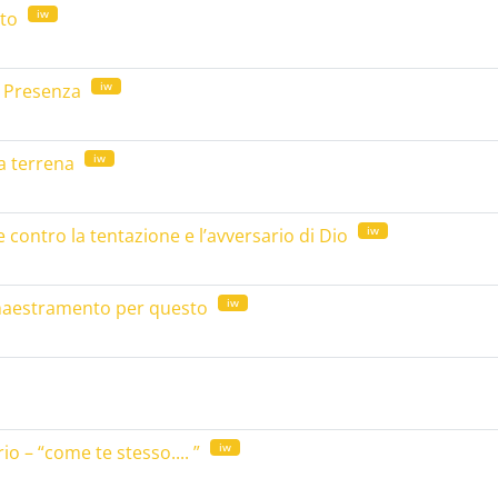
iw
lto
iw
a Presenza
iw
ta terrena
iw
 contro la tentazione e l’avversario di Dio
iw
maestramento per questo
iw
o – “come te stesso.... ”