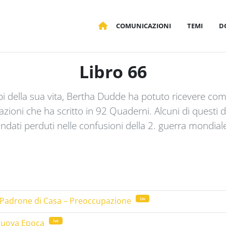
COMUNICAZIONI
TEMI
D
Libro 66
pi della sua vita, Bertha Dudde ha potuto ricevere co
ioni che ha scritto in 92 Quaderni. Alcuni di questi
ndati perduti nelle confusioni della 2. guerra mondial
iw
l Padrone di Casa – Preoccupazione
iw
 nuova Epoca