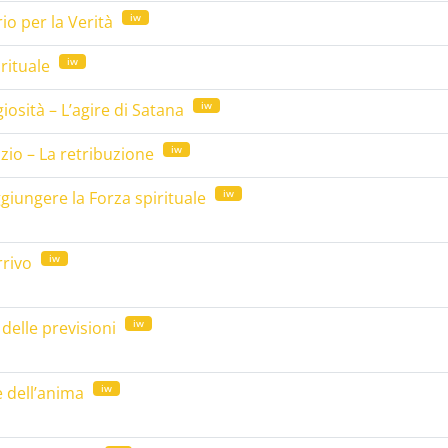
iw
o per la Verità
iw
irituale
iw
giosità – L’agire di Satana
iw
dizio – La retribuzione
iw
aggiungere la Forza spirituale
iw
rrivo
iw
delle previsioni
iw
e dell’anima