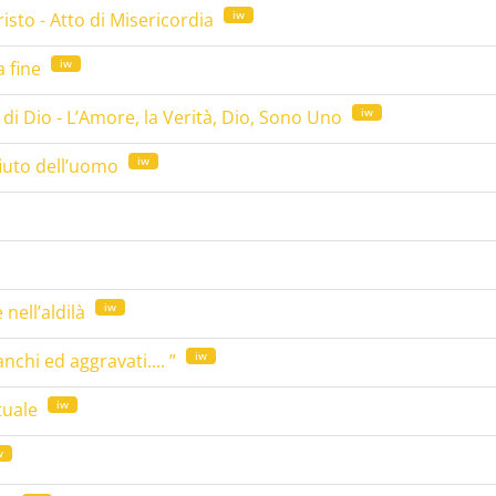
iw
isto - Atto di Misericordia
iw
a fine
iw
i Dio - L’Amore, la Verità, Dio, Sono Uno
iw
fiuto dell’uomo
iw
 nell’aldilà
iw
nchi ed aggravati.... ”
iw
tuale
w