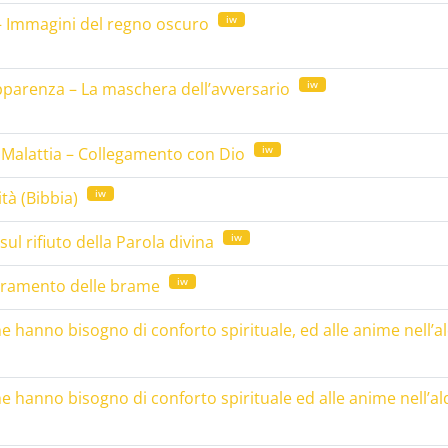
iw
– Immagini del regno oscuro
iw
apparenza – La maschera dell’avversario
iw
– Malattia – Collegamento con Dio
iw
ità (Bibbia)
iw
sul rifiuto della Parola divina
iw
uperamento delle brame
e hanno bisogno di conforto spirituale, ed alle anime nell’al
e hanno bisogno di conforto spirituale ed alle anime nell’ald