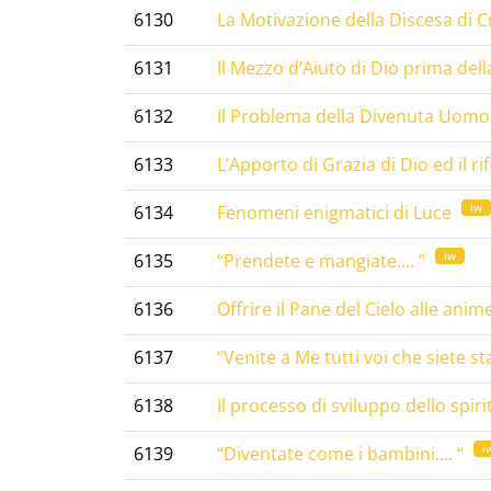
6130
La Motivazione della Discesa di Cr
6131
Il Mezzo d’Aiuto di Dio prima dell
6132
Il Problema della Divenuta Uomo d
6133
L’Apporto di Grazia di Dio ed il ri
iw
6134
Fenomeni enigmatici di Luce
iw
6135
“Prendete e mangiate.... ”
6136
Offrire il Pane del Cielo alle anime
6137
“Venite a Me tutti voi che siete sta
6138
Il processo di sviluppo dello spiri
i
6139
“Diventate come i bambini.... “