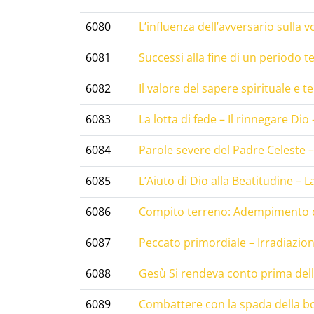
6080
L’influenza dell’avversario sulla v
6081
Successi alla fine di un periodo te
6082
Il valore del sapere spirituale e t
6083
La lotta di fede – Il rinnegare Dio 
6084
Parole severe del Padre Celeste 
6085
L’Aiuto di Dio alla Beatitudine – L
6086
Compito terreno: Adempimento
6087
Peccato primordiale – Irradiazio
6088
Gesù Si rendeva conto prima del
6089
Combattere con la spada della b