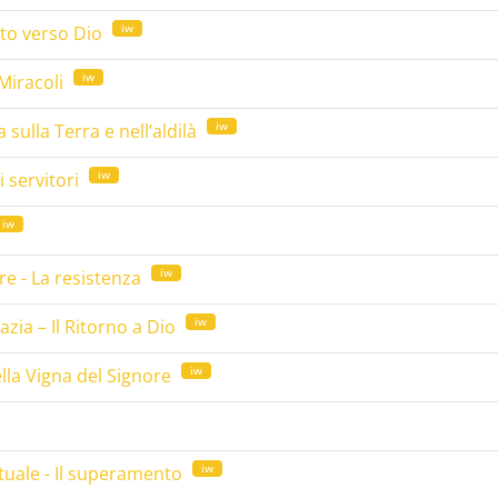
iw
rto verso Dio
iw
Miracoli
iw
sulla Terra e nell’aldilà
iw
i servitori
iw
iw
re - La resistenza
iw
zia – Il Ritorno a Dio
iw
lla Vigna del Signore
iw
ituale - Il superamento