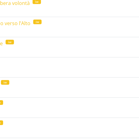
iw
libera volontà
iw
o verso l’Alto
iw
re
iw
w
w