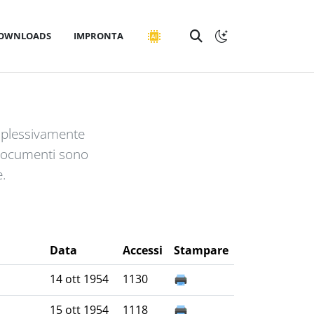
OWNLOADS
IMPRONTA
mplessivamente
 documenti sono
e.
Data
Accessi
Stampare
14 ott 1954
1130
15 ott 1954
1118