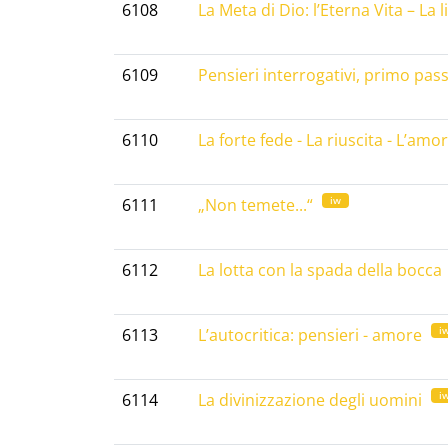
6108
La Meta di Dio: l’Eterna Vita – La 
6109
Pensieri interrogativi, primo pass
6110
La forte fede - La riuscita - L’amo
iw
6111
„Non temete...“
6112
La lotta con la spada della bocca
i
6113
L’autocritica: pensieri - amore
i
6114
La divinizzazione degli uomini