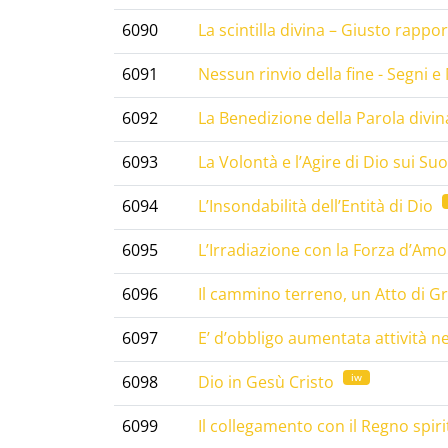
6090
La scintilla divina – Giusto rappo
6091
Nessun rinvio della fine - Segni e 
6092
La Benedizione della Parola divina 
6093
La Volontà e l’Agire di Dio sui Suo
6094
L’Insondabilità dell’Entità di Dio
6095
L’Irradiazione con la Forza d’Amo
6096
Il cammino terreno, un Atto di Gra
6097
E’ d’obbligo aumentata attività ne
iw
6098
Dio in Gesù Cristo
6099
Il collegamento con il Regno spir