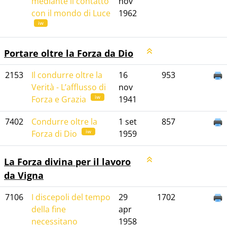
mediante il contatto
nov
con il mondo di Luce
1962
iw
Portare oltre la Forza da Dio
2153
Il condurre oltre la
16
953
Verità - L’afflusso di
nov
iw
Forza e Grazia
1941
7402
Condurre oltre la
1 set
857
iw
Forza di Dio
1959
La Forza divina per il lavoro
da Vigna
7106
I discepoli del tempo
29
1702
della fine
apr
necessitano
1958