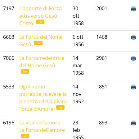
7197
L’apporto di Forza
30
2001
attraverso Gesù
ott
iw
Cristo
1958
6663
La Forza del Nome
6 ott
1468
iw
Gesù
1956
7066
La Forza redentrice
14
2961
del Nome Gesù
mar
iw
1958
5533
Ogni uomo
14
851
potrebbe ricevere la
nov
pienezza della divina
1952
iw
Forza d’Amore
6196
La vita nell’amore -
23
893
La Forza dell’amore
feb
iw
1955