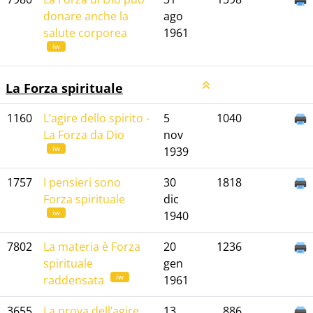
donare anche la
ago
salute corporea
1961
iw
La Forza spirituale
1160
L’agire dello spirito -
5
1040
La Forza da Dio
nov
iw
1939
1757
I pensieri sono
30
1818
Forza spirituale
dic
iw
1940
7802
La materia è Forza
20
1236
spirituale
gen
iw
raddensata
1961
3655
La prova dell’agire
13
886