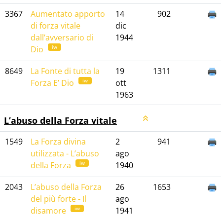
3367
Aumentato apporto
14
902
di forza vitale
dic
dall’avversario di
1944
iw
Dio
8649
La Fonte di tutta la
19
1311
iw
Forza E’ Dio
ott
1963
L’abuso della Forza vitale
1549
La Forza divina
2
941
utilizzata - L’abuso
ago
iw
della Forza
1940
2043
L’abuso della Forza
26
1653
del più forte - Il
ago
iw
disamore
1941