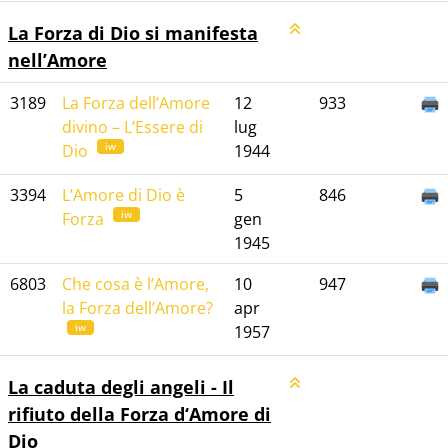
La Forza di Dio si manifesta
nell’Amore
3189
La Forza dell’Amore
12
933
divino – L’Essere di
lug
iw
Dio
1944
3394
L’Amore di Dio è
5
846
iw
Forza
gen
1945
6803
Che cosa è l’Amore,
10
947
la Forza dell’Amore?
apr
iw
1957
La caduta degli angeli - Il
rifiuto della Forza d‘Amore di
Dio