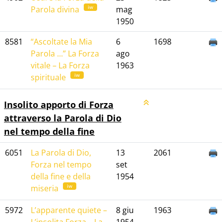
iw
Parola divina
mag
1950
8581
“Ascoltate la Mia
6
1698
Parola ...” La Forza
ago
vitale – La Forza
1963
iw
spirituale
Insolito apporto di Forza
attraverso la Parola di Dio
nel tempo della fine
6051
La Parola di Dio,
13
2061
Forza nel tempo
set
della fine e della
1954
iw
miseria
5972
L’apparente quiete –
8 giu
1963