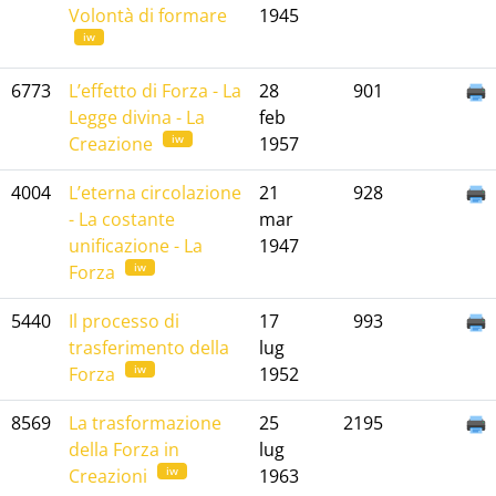
Volontà di formare
1945
iw
6773
L’effetto di Forza - La
28
901
Legge divina - La
feb
iw
Creazione
1957
4004
L’eterna circolazione
21
928
- La costante
mar
unificazione - La
1947
iw
Forza
5440
Il processo di
17
993
trasferimento della
lug
iw
Forza
1952
8569
La trasformazione
25
2195
della Forza in
lug
iw
Creazioni
1963