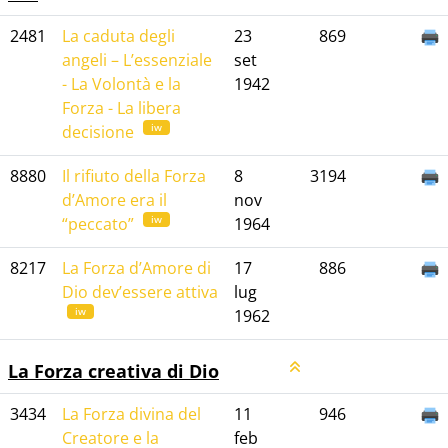
2481
La caduta degli
23
869
angeli – L’essenziale
set
- La Volontà e la
1942
Forza - La libera
iw
decisione
8880
Il rifiuto della Forza
8
3194
d’Amore era il
nov
iw
“peccato”
1964
8217
La Forza d’Amore di
17
886
Dio dev’essere attiva
lug
iw
1962
La Forza creativa di Dio
3434
La Forza divina del
11
946
Creatore e la
feb