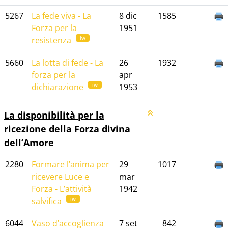
5267
La fede viva - La
8 dic
1585
Forza per la
1951
iw
resistenza
5660
La lotta di fede - La
26
1932
forza per la
apr
iw
dichiarazione
1953
La disponibilità per la
ricezione della Forza divina
dell’Amore
2280
Formare l’anima per
29
1017
ricevere Luce e
mar
Forza - L’attività
1942
iw
salvifica
6044
Vaso d’accoglienza
7 set
842