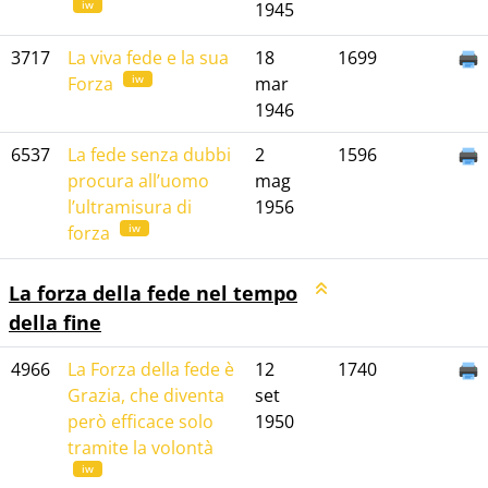
iw
1945
3717
La viva fede e la sua
18
1699
iw
Forza
mar
1946
6537
La fede senza dubbi
2
1596
procura all’uomo
mag
l’ultramisura di
1956
iw
forza
La forza della fede nel tempo
della fine
4966
La Forza della fede è
12
1740
Grazia, che diventa
set
però efficace solo
1950
tramite la volontà
iw