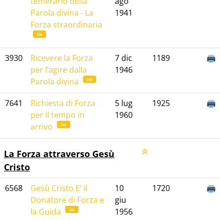
temerario della
ago
Parola divina - La
1941
Forza straordinaria
iw
3930
Ricevere la Forza
7 dic
1189
per l’agire dalla
1946
iw
Parola divina
7641
Richiesta di Forza
5 lug
1925
per il tempo in
1960
iw
arrivo
La Forza attraverso Gesù
Cristo
6568
Gesù Cristo E’ il
10
1720
Donatore di Forza e
giu
iw
la Guida
1956