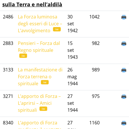
sulla Terra e nell’aldilà
2486
La Forza luminosa
30
1042
degli esseri di Luce –
set
iw
L’avvolgimento
1942
2883
Pensieri – Forza dal
15
982
Regno spirituale
set
iw
1943
3133
La manifestazione di
26
989
Forza terrena o
mag
iw
spirituale
1944
3271
L’apporto di Forza –
27
975
L’aprirsi – Amici
set
iw
spirituali
1944
8340
L’apporto di Forza
27
1160