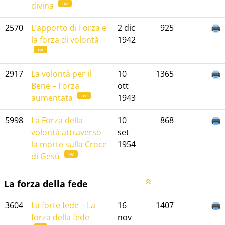
iw
divina
2570
L’apporto di Forza e
2 dic
925
la forza di volontà
1942
iw
2917
La volontà per il
10
1365
Bene – Forza
ott
iw
aumentata
1943
5998
La Forza della
10
868
volontà attraverso
set
la morte sulla Croce
1954
iw
di Gesù
La forza della fede
3604
La forte fede – La
16
1407
forza della fede
nov