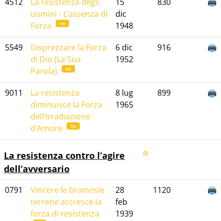
4512
La resistenza degli
15
830
uomini - L’assenza di
dic
iw
Forza
1948
5549
Disprezzare la Forza
6 dic
916
di Dio (La Sua
1952
iw
Parola)
9011
La resistenza
8 lug
899
diminuisce la Forza
1965
dell’Irradiazione
iw
d’Amore
La resistenza contro l’agire
dell’avversario
0791
Vincere le bramosie
28
1120
terrene accresce la
feb
forza di resistenza
1939