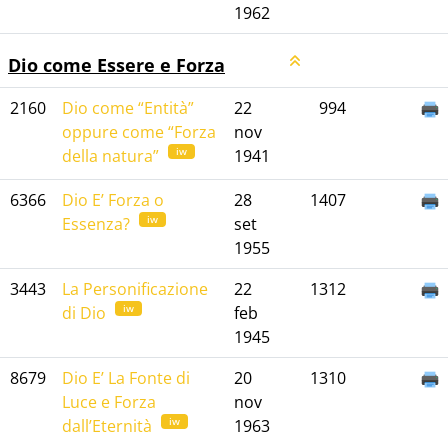
1962
Dio come Essere e Forza
2160
Dio come “Entità”
22
994
oppure come “Forza
nov
iw
della natura”
1941
6366
Dio E’ Forza o
28
1407
iw
Essenza?
set
1955
3443
La Personificazione
22
1312
iw
di Dio
feb
1945
8679
Dio E’ La Fonte di
20
1310
Luce e Forza
nov
iw
dall’Eternità
1963