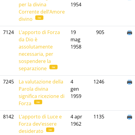
per la divina
1954
Corrente dell’Amore
iw
divino
7124
L’apporto di Forza
19
905
da Dio è
mag
assolutamente
1958
necessaria, per
sospendere la
iw
separazione
7245
La valutazione della
4
1246
Parola divina
gen
significa ricezione di
1959
iw
Forza
8142
L’apporto di Luce e
4 apr
1135
Forza dev’essere
1962
iw
desiderato