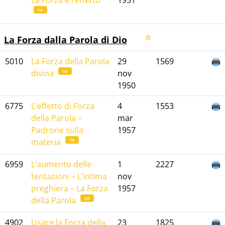
La Forza e l’effetto
1951
iw
La Forza dalla Parola di Dio
5010
La Forza della Parola
29
1569
iw
divina
nov
1950
6775
L’effetto di Forza
4
1553
della Parola –
mar
Padrone sulla
1957
iw
materia
6959
L’aumento delle
1
2227
tentazioni – L’intima
nov
preghiera – La Forza
1957
iw
della Parola
4902
Usare la Forza della
23
1825