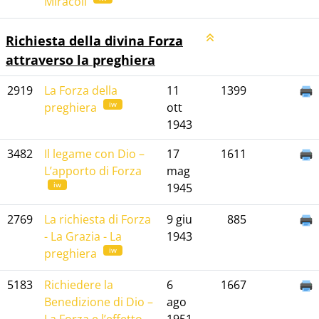
Miracoli
Richiesta della divina Forza
attraverso la preghiera
2919
La Forza della
11
1399
iw
preghiera
ott
1943
3482
Il legame con Dio –
17
1611
L’apporto di Forza
mag
iw
1945
2769
La richiesta di Forza
9 giu
885
- La Grazia - La
1943
iw
preghiera
5183
Richiedere la
6
1667
Benedizione di Dio –
ago