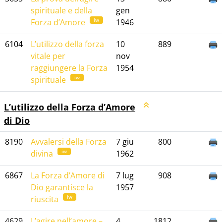
spirituale e della
gen
iw
Forza d’Amore
1946
6104
L’utilizzo della forza
10
889
vitale per
nov
raggiungere la Forza
1954
iw
spirituale
L’utilizzo della Forza d’Amore
di Dio
8190
Avvalersi della Forza
7 giu
800
iw
divina
1962
6867
La Forza d’Amore di
7 lug
908
Dio garantisce la
1957
iw
riuscita
4629
L’agire nell’amore –
4
1812