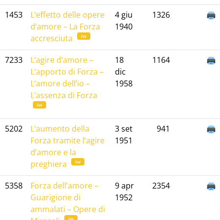
1453
L’effetto delle opere
4 giu
1326
d’amore – La Forza
1940
iw
accresciuta
7233
L’agire d’amore –
18
1164
L’apporto di Forza –
dic
L’amore dell’io –
1958
L’assenza di Forza
iw
5202
L’aumento della
3 set
941
Forza tramite l’agire
1951
d’amore e la
iw
preghiera
5358
Forza dell’amore –
9 apr
2354
Guarigione di
1952
ammalati – Opere di
iw