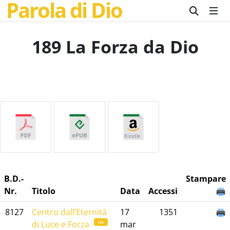
Parola di Dio
189 La Forza da Dio
B.D.-
Stampare
Nr.
Titolo
Data
Accessi
8127
Centro dall’Eternità
17
1351
iw
di Luce e Forza
mar