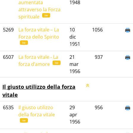
aumentata
1948
attraverso la Forza
iw
spirituale
5269
La forza vitale – La
10
1056
Forza dello Spirito
dic
iw
1951
6507
La forza vitale - La
21
937
iw
forza d’amore
mar
1956
Il giusto utilizzo della forza
vitale
6535
Il giusto utilizzo
29
956
della forza vitale
apr
iw
1956