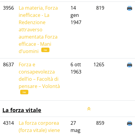
3956
La materia, Forza
14
819
inefficace - La
gen
Redenzione
1947
attraverso
aumentata Forza
efficace - Mani
iw
d’uomini
8637
Forza e
6 ott
1265
consapevolezza
1963
dell’io – Facoltà di
pensare – Volontà
iw
La forza vitale
4314
La forza corporea
27
859
(forza vitale) viene
mag