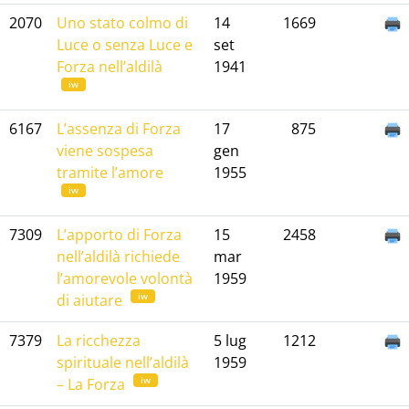
2070
Uno stato colmo di
14
1669
Luce o senza Luce e
set
Forza nell’aldilà
1941
iw
6167
L’assenza di Forza
17
875
viene sospesa
gen
tramite l’amore
1955
iw
7309
L’apporto di Forza
15
2458
nell’aldilà richiede
mar
l’amorevole volontà
1959
iw
di aiutare
7379
La ricchezza
5 lug
1212
spirituale nell’aldilà
1959
iw
– La Forza