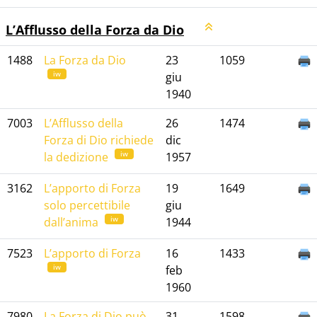
L’Afflusso della Forza da Dio
1488
La Forza da Dio
23
1059
iw
giu
1940
7003
L’Afflusso della
26
1474
Forza di Dio richiede
dic
iw
la dedizione
1957
3162
L’apporto di Forza
19
1649
solo percettibile
giu
iw
dall’anima
1944
7523
L’apporto di Forza
16
1433
iw
feb
1960
7980
La Forza di Dio può
31
1598