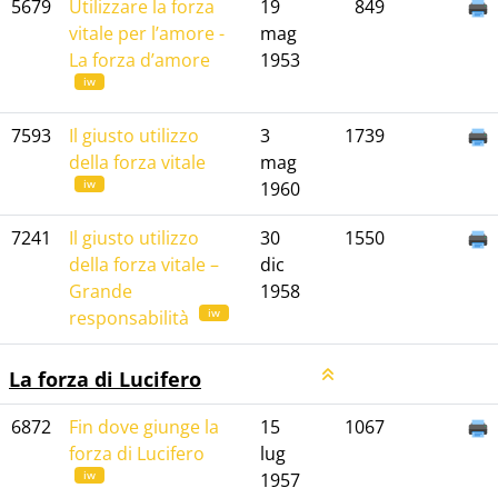
5679
Utilizzare la forza
19
849
vitale per l’amore -
mag
La forza d’amore
1953
iw
7593
Il giusto utilizzo
3
1739
della forza vitale
mag
iw
1960
7241
Il giusto utilizzo
30
1550
della forza vitale –
dic
Grande
1958
iw
responsabilità
La forza di Lucifero
6872
Fin dove giunge la
15
1067
forza di Lucifero
lug
iw
1957