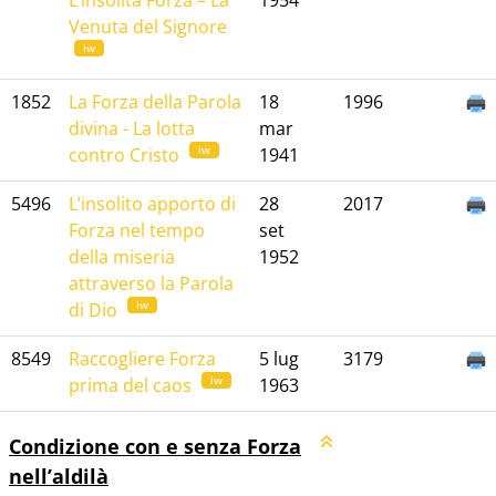
L’insolita Forza – La
1954
Venuta del Signore
iw
1852
La Forza della Parola
18
1996
divina - La lotta
mar
iw
contro Cristo
1941
5496
L’insolito apporto di
28
2017
Forza nel tempo
set
della miseria
1952
attraverso la Parola
iw
di Dio
8549
Raccogliere Forza
5 lug
3179
iw
prima del caos
1963
Condizione con e senza Forza
nell’aldilà