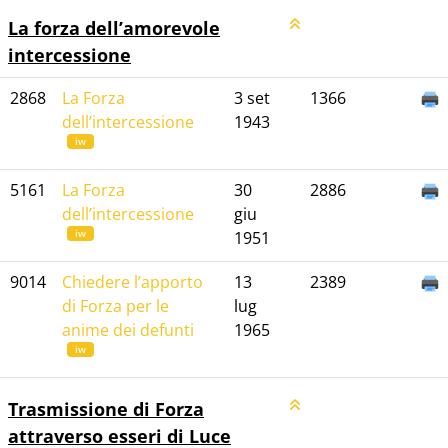
La forza dell’amorevole
intercessione
2868
La Forza
3 set
1366
dell’intercessione
1943
iw
5161
La Forza
30
2886
dell’intercessione
giu
iw
1951
9014
Chiedere l’apporto
13
2389
di Forza per le
lug
anime dei defunti
1965
iw
Trasmissione di Forza
attraverso esseri di Luce