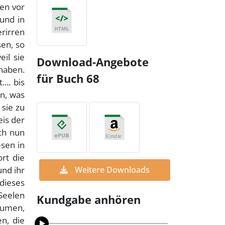
men vor
und in
erirren
en, so
eil sie
Download-Angebote
 haben.
für Buch 68
... bis
en, was
 sie zu
eis der
ch nun
esen in
rt die
und ihr
Weitere Downloads
 dieses
 Seelen
Kundgabe anhören
säumen,
en, die