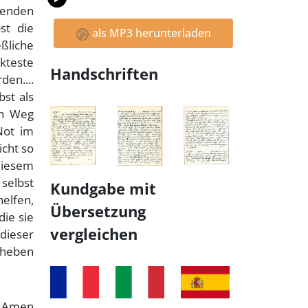
benden
st die
als MP3 herunterladen
ßliche
kteste
Handschriften
den....
bst als
en Weg
Not im
icht so
diesem
 selbst
Kundgabe mit
elfen,
Übersetzung
die sie
vergleichen
 dieser
eheben
Amen