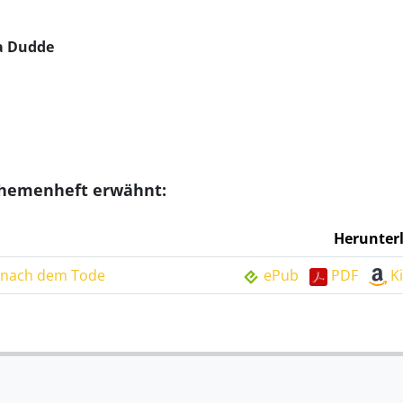
ha Dudde
Themenheft erwähnt:
Herunter
e nach dem Tode
ePub
PDF
K