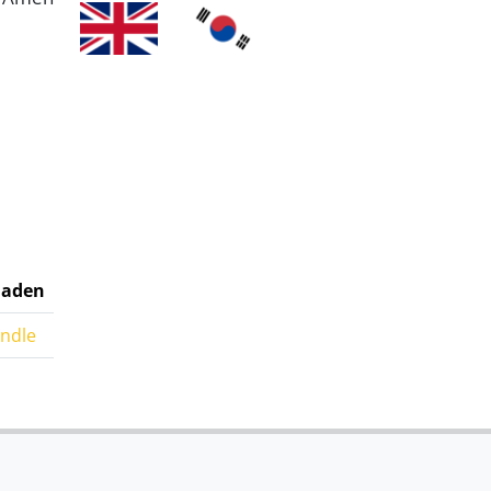
laden
indle