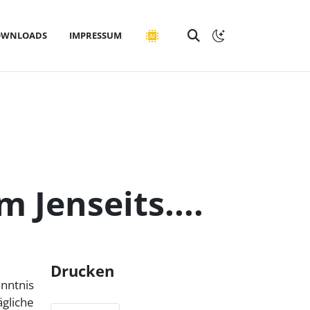
OWNLOADS
IMPRESSUM
 Jenseits....
Drucken
enntnis
ägliche