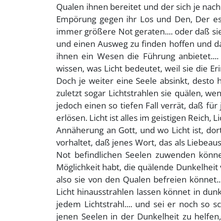
Qualen ihnen bereitet und der sich je nach
Empörung gegen ihr Los und Den, Der es i
immer größere Not geraten.... oder daß si
und einen Ausweg zu finden hoffen und da
ihnen ein Wesen die Führung anbietet.... 
wissen, was Licht bedeutet, weil sie die E
Doch je weiter eine Seele absinkt, desto haß
zuletzt sogar Lichtstrahlen sie quälen, we
jedoch einen so tiefen Fall verrät, daß fü
erlösen. Licht ist alles im geistigen Reich, L
Annäherung an Gott, und wo Licht ist, do
vorhaltet, daß jenes Wort, das als Liebeaus
Not befindlichen Seelen zuwenden könnet
Möglichkeit habt, die quälende Dunkelheit
also sie von den Qualen befreien könnet...
Licht hinausstrahlen lassen könnet in dunkl
jedem Lichtstrahl.... und sei er noch so s
jenen Seelen in der Dunkelheit zu helfen,