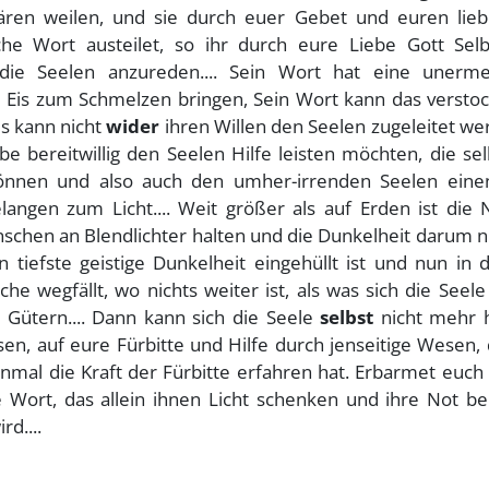
hären weilen, und sie durch euer Gebet und euren lie
iche Wort austeilet, so ihr durch eure Liebe Gott Selb
die Seelen anzureden.... Sein Wort hat eine unerme
e Eis zum Schmelzen bringen, Sein Wort kann das verstoc
s kann nicht
wider
ihren Willen den Seelen zugeleitet wer
be bereitwillig den Seelen Hilfe leisten möchten, die sel
 können und also auch den umher-irrenden Seelen ein
langen zum Licht.... Weit größer als auf Erden ist die 
enschen an Blendlichter halten und die Dunkelheit darum n
 tiefste geistige Dunkelheit eingehüllt ist und nun in 
sche wegfällt, wo nichts weiter ist, als was sich die Seele
 Gütern.... Dann kann sich die Seele
selbst
nicht mehr h
sen, auf eure Fürbitte und Hilfe durch jenseitige Wesen, 
nmal die Kraft der Fürbitte erfahren hat. Erbarmet euch
he Wort, das allein ihnen Licht schenken und ihre Not b
rd....