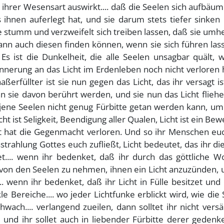
 ihrer Wesensart auswirkt.... daß die Seelen sich aufbäu
hnen auferlegt hat, und sie darum stets tiefer sinken 
e stumm und verzweifelt sich treiben lassen, daß sie umh
nn auch diesen finden können, wenn sie sich führen lass
Es ist die Dunkelheit, die alle Seelen unsagbar quält, w
rinnerung an das Licht im Erdenleben noch nicht verloren
erfüllter ist sie nun gegen das Licht, das ihr versagt ist.
nn sie davon berührt werden, und sie nun das Licht flieh
r jene Seelen nicht genug Fürbitte getan werden kann, um
icht ist Seligkeit, Beendigung aller Qualen, Licht ist ein Bew
rt hat die Gegenmacht verloren. Und so ihr Menschen eu
strahlung Gottes euch zufließt, Licht bedeutet, das ihr di
.... wenn ihr bedenket, daß ihr durch das göttliche Wo
 von den Seelen zu nehmen, ihnen ein Licht anzuzünden, 
. wenn ihr bedenket, daß ihr Licht in Fülle besitzet und
e Bereiche.... wo jeder Lichtfunke erblickt wird, wie die
chwach.... verlangend zueilen, dann solltet ihr nicht ver
 und ihr sollet auch in liebender Fürbitte derer gedenk