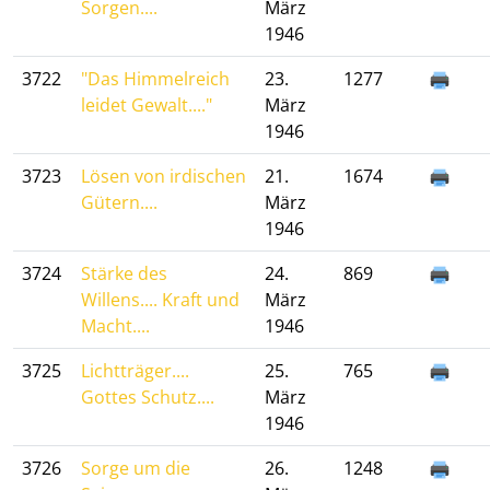
Sorgen....
März
1946
3722
"Das Himmelreich
23.
1277
leidet Gewalt...."
März
1946
3723
Lösen von irdischen
21.
1674
Gütern....
März
1946
3724
Stärke des
24.
869
Willens.... Kraft und
März
Macht....
1946
3725
Lichtträger....
25.
765
Gottes Schutz....
März
1946
3726
Sorge um die
26.
1248