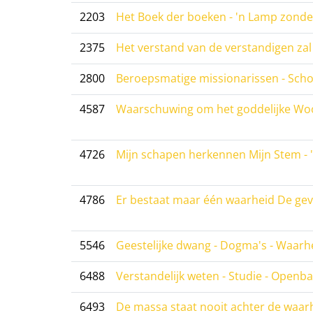
2203
Het Boek der boeken - 'n Lamp zonde
2375
Het verstand van de verstandigen z
2800
Beroepsmatige missionarissen - Sch
4587
Waarschuwing om het goddelijke Woord 
4726
Mijn schapen herkennen Mijn Stem - 
4786
Er bestaat maar één waarheid De gev
5546
Geestelijke dwang - Dogma's - Waarh
6488
Verstandelijk weten - Studie - Openb
6493
De massa staat nooit achter de waar