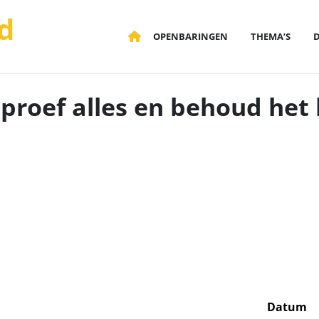
d
OPENBARINGEN
THEMA’S
proef alles en behoud het
Datum