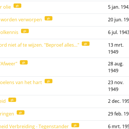
gk
r olie
5 jan. 194
gk
al worden verworpen
20 jun. 1
gk
oolkennis
6 jul. 194
gk
niet af te wijzen. "Beproef alles..."
13 mrt.
1949
gk
"Afweer"
28 aug.
1949
gk
oelens van het hart
23 nov.
1949
gk
eid
2 dec. 19
gk
aringen
29 feb. 1
gk
heid Verbreiding - Tegenstander
6 mrt. 19