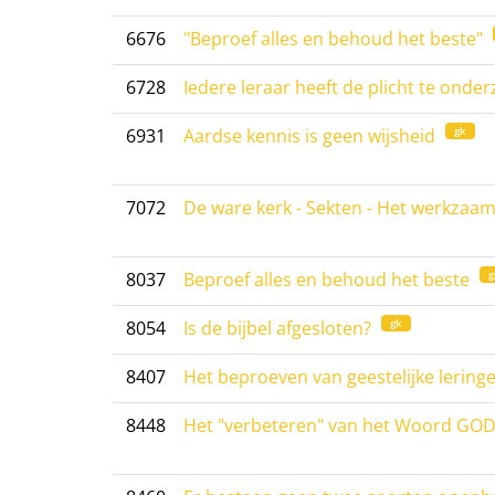
6676
"Beproef alles en behoud het beste"
6728
Iedere leraar heeft de plicht te onde
gk
6931
Aardse kennis is geen wijsheid
7072
De ware kerk - Sekten - Het werkzaam
g
8037
Beproef alles en behoud het beste
gk
8054
Is de bijbel afgesloten?
8407
Het beproeven van geestelijke lering
8448
Het "verbeteren" van het Woord GOD