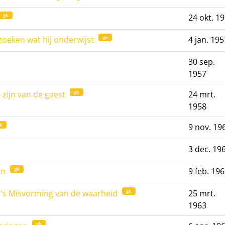
gk
24 okt. 1
gk
rzoeken wat hij onderwijst
4 jan. 195
30 sep.
1957
gk
 zijn van de geest
24 mrt.
1958
k
9 nov. 19
3 dec. 19
gk
en
9 feb. 19
gk
's Misvorming van de waarheid
25 mrt.
1963
gk