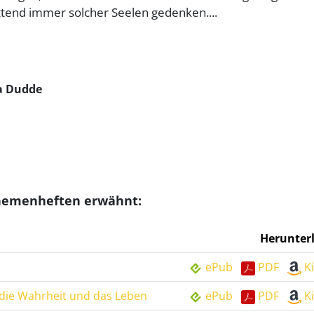
ttend immer solcher Seelen gedenken....
ha Dudde
Themenheften erwähnt:
Herunter
ePub
PDF
K
, die Wahrheit und das Leben
ePub
PDF
K