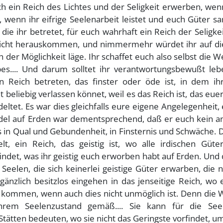
ch ein Reich des Lichtes und der Seligkeit erwerben, we
 wenn ihr eifrige Seelenarbeit leistet und euch Güter s
 die ihr betretet, für euch wahrhaft ein Reich der Seligkei
nicht herauskommen, und nimmermehr würdet ihr auf di
er Möglichkeit läge. Ihr schaffet euch also selbst die We
.... Und darum solltet ihr verantwortungsbewußt leb
n Reich betreten, das finster oder öde ist, in dem ih
 beliebig verlassen könnet, weil es das Reich ist, das euer
eltet. Es war dies gleichfalls eure eigene Angelegenheit,
del auf Erden war dementsprechend, daß er euch kein a
s in Qual und Gebundenheit, in Finsternis und Schwäche. 
t, ein Reich, das geistig ist, wo alle irdischen Güte
findet, was ihr geistig euch erworben habt auf Erden. Un
e Seelen, die sich keinerlei geistige Güter erwarben, die
änzlich besitzlos eingehen in das jenseitige Reich, wo 
u kommen, wenn auch dies nicht unmöglich ist. Denn die W
hrem Seelenzustand gemäß.... Sie kann für die See
tätten bedeuten, wo sie nicht das Geringste vorfindet, u