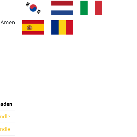
Amen
laden
indle
indle