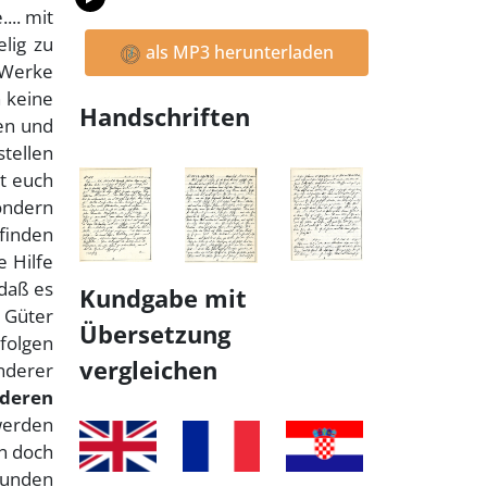
... mit
lig zu
als MP3 herunterladen
 Werke
h keine
Handschriften
en und
stellen
t euch
sondern
finden
e Hilfe
 daß es
Kundgabe mit
e Güter
Übersetzung
folgen
vergleichen
nderer
deren
werden
en doch
reunden