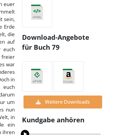
nn euer
ammelt
t sein,
e Erde
lt, die
Download-Angebote
en auf
für Buch 79
r euch
 freier
 es war
nderes
Doch in
r euch
d darum
 nur um
Weitere Downloads
es nun
elt, in
Kundgabe anhören
le ein
m ihren