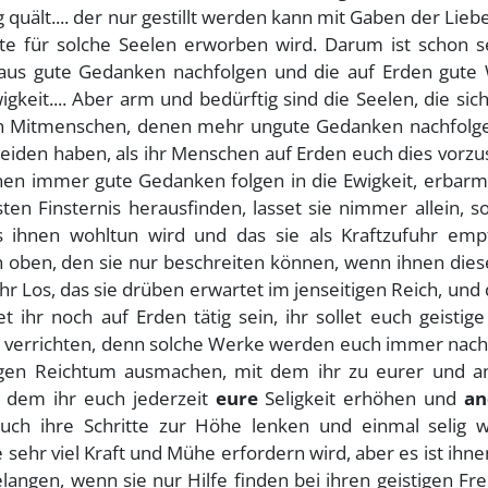
 quält.... der nur gestillt werden kann mit Gaben der Liebe.
tte für solche Seelen erworben wird. Darum ist schon se
naus gute Gedanken nachfolgen und die auf Erden gute
igkeit.... Aber arm und bedürftig sind die Seelen, die sic
en Mitmenschen, denen mehr ungute Gedanken nachfolg
eiden haben, als ihr Menschen auf Erden euch dies vorzu
nen immer gute Gedanken folgen in die Ewigkeit, erbarm
sten Finsternis herausfinden, lasset sie nimmer allein, 
 ihnen wohltun wird und das sie als Kraftzufuhr emp
h oben, den sie nur beschreiten können, wenn ihnen dies
 ihr Los, das sie drüben erwartet im jenseitigen Reich, und
t ihr noch auf Erden tätig sein, ihr sollet euch geistig
 verrichten, denn solche Werke werden euch immer nach
stigen Reichtum ausmachen, mit dem ihr zu eurer und a
t dem ihr euch jederzeit
eure
Seligkeit erhöhen und
an
auch ihre Schritte zur Höhe lenken und einmal selig 
sehr viel Kraft und Mühe erfordern wird, aber es ist ihn
elangen, wenn sie nur Hilfe finden bei ihren geistigen F