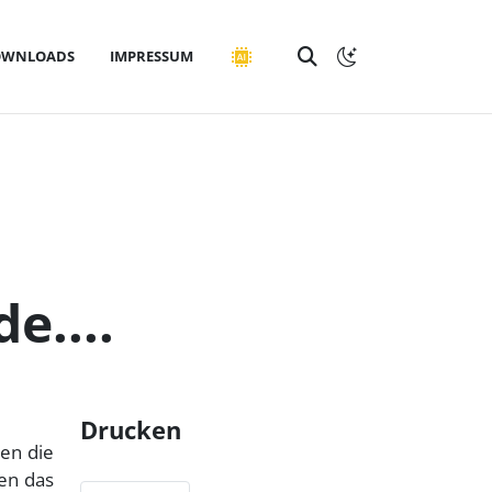
OWNLOADS
IMPRESSUM
e....
Drucken
den die
gen das