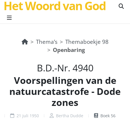
Het Woord van God
Thema’s
Themaboekje 98
Openbaring
B.D.-Nr. 4940
Voorspellingen van de
natuurcatastrofe - Dode
zones
21 juli 1950
Bertha Dudde
Boek 56