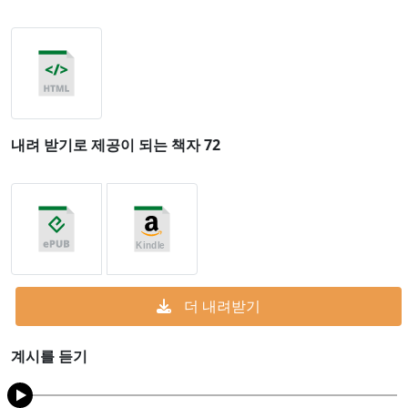
내려 받기로 제공이 되는 책자 72
더 내려받기
계시를 듣기