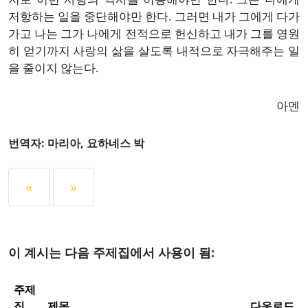
저항하는 일을 중단해야만 한다. 그러면 내가 그에게 다가
가고 나는 그가 나에게 전적으로 헌신하고 내가 그를 영원
히 얻기까지 사랑의 삶을 살도록 내적으로 자극해주는 일
을 줄이지 않는다.
아멘
번역자: 마리아, 요하네스 박
«
»
이 계시는 다음 주제집에서 사용이 됨:
주제
집
제목
다운로드