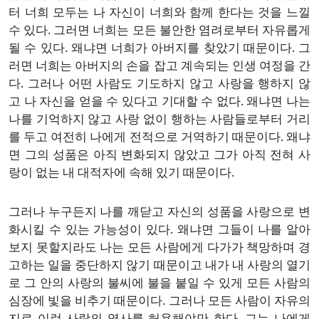
터 너희 모두는 나 자신이 너희와 함께 한다는 것을 느낄
수 있다. 그러면 너희는 모든 불안한 염려로부터 자유롭게
될 수 있다. 왜냐면 너희가 아버지를 찾았기 때문이다. 그
러면 너희는 아버지의 손을 잡고 계속되는 인생 여정을 간
다. 그러나 어떤 사람도 기도하지 않고 사랑을 행하지 않
고 나 자신을 얻을 수 있다고 기대할 수 없다. 왜냐면 나는
나를 기억하지 않고 사랑 없이 행하는 사람들로부터 거리
를 두고 여전히 나에게 전적으로 거역하기 때문이다. 왜냐
면 그의 성품은 아직 변화되지 않았고 그가 아직 전혀 사
랑이 없는 내 대적자에 속해 있기 때문이다.
그러나 누구든지 나를 깨닫고 자신의 성품을 사랑으로 변
화시킬 수 있는 가능성이 있다. 왜냐면 그들이 나를 알아
보지 못할지라도 나는 모든 사람에게 다가가 책망하며 경
고하는 일을 중단하지 않기 때문이고 내가 내 사랑의 열기
로 그 안의 사랑의 불씨에 불을 붙일 수 있게 모든 사람의
심장에 빛을 비추기 때문이다. 그러나 모든 사람이 자유의
지로 이런 사랑의 역사를 허용해야만 한다. 그는 나에게