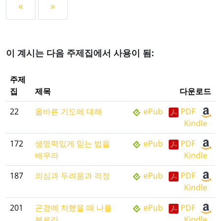
«
»
이 계시는 다음 주제집에서 사용이 됨:
주제
집
제목
다운로드
22
올바른 기도에 대해
ePub
PDF
Kindle
172
생명력있게 믿는 법을
ePub
PDF
배우라
Kindle
187
의심과 두려움과 걱정
ePub
PDF
Kindle
201
곤경에 처했을 때 나를
ePub
PDF
부르라
Kindle