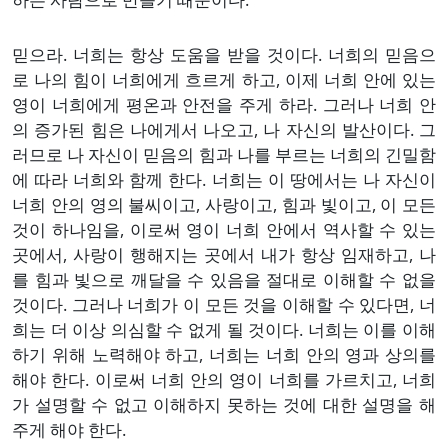
믿으라. 너희는 항상 도움을 받을 것이다. 너희의 믿음으
로 나의 힘이 너희에게 흐르게 하고, 이제 너희 안에 있는
영이 너희에게 평온과 안전을 주게 하라. 그러나 너희 안
의 증가된 힘은 나에게서 나오고, 나 자신의 발산이다. 그
러므로 나 자신이 믿음의 힘과 나를 부르는 너희의 긴밀함
에 따라 너희와 함께 한다. 너희는 이 땅에서는 나 자신이
너희 안의 영의 불씨이고, 사랑이고, 힘과 빛이고, 이 모든
것이 하나임을, 이로써 영이 너희 안에서 역사할 수 있는
곳에서, 사랑이 행해지는 곳에서 내가 항상 임재하고, 나
를 힘과 빛으로 깨달을 수 있음을 절대로 이해할 수 없을
것이다. 그러나 너희가 이 모든 것을 이해할 수 있다면, 너
희는 더 이상 의심할 수 없게 될 것이다. 너희는 이를 이해
하기 위해 노력해야 하고, 너희는 너희 안의 영과 상의를
해야 한다. 이로써 너희 안의 영이 너희를 가르치고, 너희
가 설명할 수 없고 이해하지 못하는 것에 대한 설명을 해
주게 해야 한다.