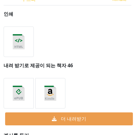
인쇄
내려 받기로 제공이 되는 책자 46
더 내려받기