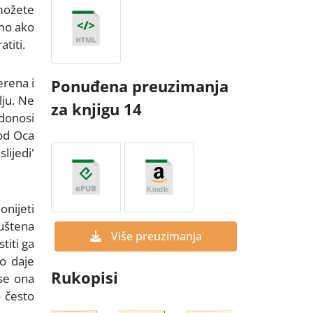
 možete
amo ako
titi.
erena i
Ponuđena preuzimanja
lju. Ne
za knjigu 14
 donosi
kod Oca
lijedi'
onijeti
puštena
Više preuzimanja
titi ga
to daje
Rukopisi
se ona
o često