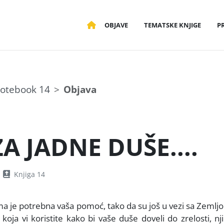
OBJAVE
TEMATSKE KNJIGE
P
otebook 14
Objava
A JADNE DUŠE....
Knjiga 14
jima je potrebna vaša pomoć, tako da su još u vezi sa Zemlj
koja vi koristite kako bi vaše duše doveli do zrelosti, n