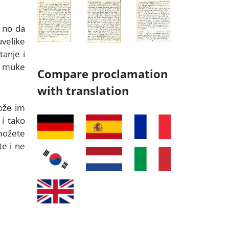
 no da
uvelike
tanje i
va muke
Compare proclamation
with translation
ože im
 i tako
 možete
te i ne