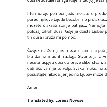
duši nedostaje i snaga volje, a tad joj je stan
I tu moraju pomoći ljudi; morate si pred
pored njihove bijede bezobzirno prolazite...
možete olakšati stanje patnje.... Nemojte s
položaj takvih duša. Gdje je doista Ljuba
tih duša i pruža mi pomoć.
Čovjek na Zemlji ne može si zamisliti pa
biti dan iz mudrih razloga Stvoritelja, a vi
nećete uspjeti doći do prave slike stvari.
dati ako vam je to volja. Svaku muku, na Ze
posustajte nikada, jer jedino Ljubav može do
Amen
Translated by: Lorens Novosel