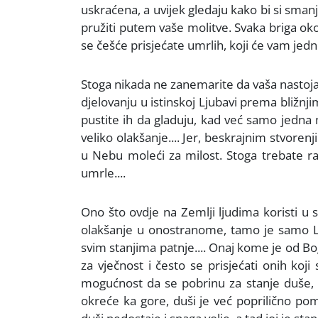
uskraćena, a uvijek gledaju kako bi si smanj
pružiti putem vaše molitve. Svaka briga o
se češće prisjećate umrlih, koji će vam jedn
Stoga nikada ne zanemarite da vaša nastojan
djelovanju u istinskoj Ljubavi prema bližnj
pustite ih da gladuju, kad već samo jedna
veliko olakšanje.... Jer, beskrajnim stvore
u Nebu moleći za milost. Stoga trebate ra
umrle....
Ono što ovdje na Zemlji ljudima koristi u 
olakšanje u onostranome, tamo je samo Lju
svim stanjima patnje.... Onaj kome je od Boga 
za vječnost i često se prisjećati onih koj
mogućnost da se pobrinu za stanje duše, 
okreće ka gore, duši je već poprilično po