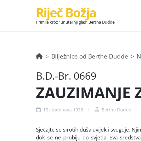
Riječ Božja
Primila kroz "unutarnji glas" Bertha Dudde
Bilježnice od Berthe Dudde
N
B.D.-Br. 0669
ZAUZIMANJE Z
15.studenoga.1938
Bertha Dudde
Sjećajte se sirotih duša uvijek i svugdje. N
dok se ne probiju do svjetla. Sva sredstva 