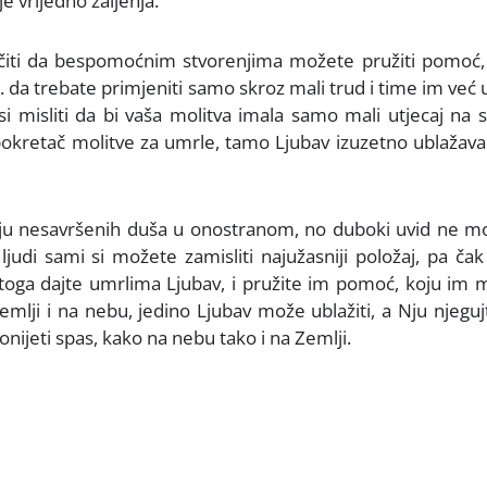
je vrijedno žaljenja.
očiti da bespomoćnim stvorenjima možete pružiti pomoć,
. da trebate primjeniti samo skroz mali trud i time im već 
i misliti da bi vaša molitva imala samo mali utjecaj na s
v pokretač molitve za umrle, tamo Ljubav izuzetno ublaža
tnju nesavršenih duša u onostranom, no duboki uvid ne m
 ljudi sami si možete zamisliti najužasniji položaj, pa čak
 Stoga dajte umrlima Ljubav, i pružite im pomoć, koju im
mlji i na nebu, jedino Ljubav može ublažiti, a Nju njeguj
nijeti spas, kako na nebu tako i na Zemlji.