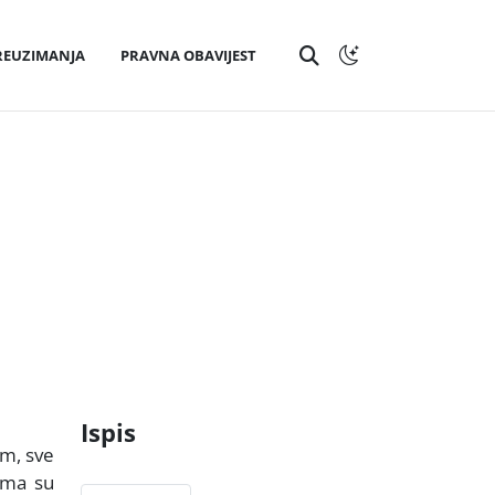
REUZIMANJA
PRAVNA OBAVIJEST
Ispis
om, sve
jima su