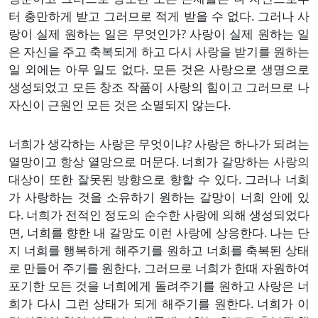
터 충만하게 받고 그러므로 적게 받을 수 없다. 그러나 사
랑이 실제 원하는 일은 무엇인가? 사랑이 실제 원하는 일
은 자신을 주고 축복되게 하고 다시 사랑을 받기를 원하는
일 외에는 아무 일도 없다. 모든 것은 사랑으로 생명으로
생성되었고 모든 창조 작품이 사랑의 힘이고 그러므로 나
자신이 근원인 모든 것은 소멸되지 않는다.
너희가 생각하는 사랑은 무엇이냐? 사랑은 하나가 되려는
열망이고 항상 열망으로 머문다. 너희가 갈망하는 사랑의
대상이 또한 잘못된 방향으로 향할 수 있다. 그러나 너희
가 사랑하는 것을 소유하기 원하는 갈망이 너희 안에 있
다. 너희가 전적인 정도의 순수한 사랑에 의해 생성되었다
면, 너희를 향한 내 갈망도 이런 사랑에 상응한다. 나는 단
지 너희를 행복하게 해주기를 원하고 너희를 축복된 상태
로 만들어 주기를 원한다. 그러므로 너희가 한때 자원하여
포기한 모든 것을 너희에게 돌려주기를 원하고 사랑은 너
희가 다시 그런 상태가 되게 해주기를 원한다. 너희가 이