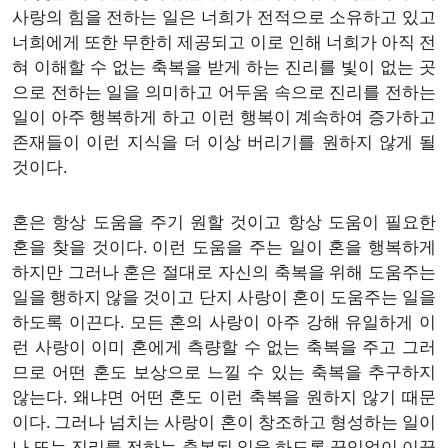
사랑의 힘을 전하는 일은 너희가 전적으로 소유하고 있고
너희에게 또한 무한히 제공되고 이로 인해 너희가 아직 전
혀 이해할 수 없는 축복을 받게 하는 진리를 빛이 없는 곳
으로 전하는 일을 의미하고 어두움 속으로 진리를 전하는
일이 아주 행복하게 하고 이런 행복이 계속하여 증가하고
존재들이 이런 지식을 더 이상 버리기를 원하지 않게 될
것이다.
혼은 항상 도움을 주기 원할 것이고 항상 도움이 필요한
혼을 찾을 것이다. 이런 도움을 주는 일이 혼을 행복하게
하지만 그러나 혼은 절대로 자신의 축복을 위해 도움주는
일을 행하지 않을 것이고 단지 사랑이 혼이 도움주는 일을
하도록 이끈다. 모든 혼의 사랑이 아주 강해 유일하게 이
런 사랑이 이미 혼에게 측량할 수 없는 축복을 주고 그러
므로 어떤 혼도 보상으로 느낄 수 있는 축복을 추구하지
않는다. 왜냐면 어떤 혼도 이런 축복을 원하지 않기 때문
이다. 그러나 넘치는 사랑이 혼이 창조하고 형성하는 일이
나 또는 진리를 전하는 축복된 일을 하도록 끊임없이 이끌