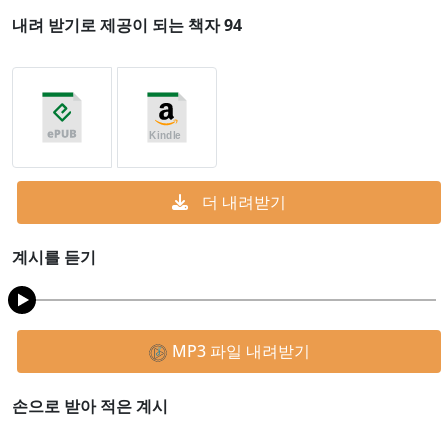
내려 받기로 제공이 되는 책자 94
더 내려받기
계시를 듣기
MP3 파일 내려받기
손으로 받아 적은 계시