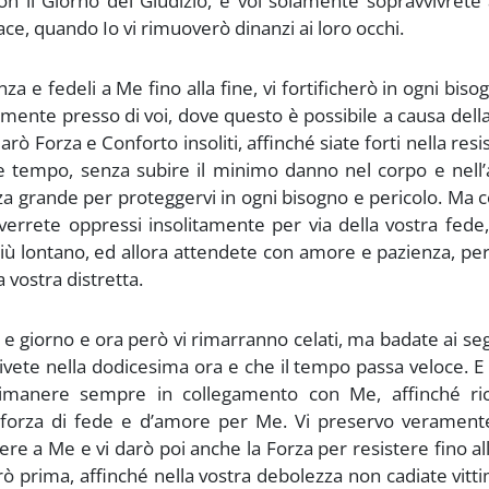
on il Giorno del Giudizio, e voi solamente sopravvivrete
ce, quando Io vi rimuoverò dinanzi ai loro occhi.
nza e fedeli a Me fino alla fine, vi fortificherò in ogni biso
ilmente presso di voi, dove questo è possibile a causa dell
arò Forza e Conforto insoliti, affinché siate forti nella resi
ve tempo, senza subire il minimo danno nel corpo e nell
a grande per proteggervi in ogni bisogno e pericolo. Ma 
errete oppressi insolitamente per via della vostra fede,
più lontano, ed allora attendete con amore e pazienza, pe
a vostra distretta.
e, e giorno e ora però vi rimarranno celati, ma badate ai se
ivete nella dodicesima ora e che il tempo passa veloce. E
 rimanere sempre in collegamento con Me, affinché ric
 forza di fede e d’amore per Me. Vi preservo veramente
ere a Me e vi darò poi anche la Forza per resistere fino all
rò prima, affinché nella vostra debolezza non cadiate vitt