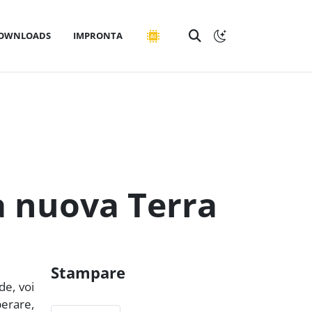
OWNLOADS
IMPRONTA
a nuova Terra
Stampare
de, voi
perare,