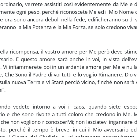
aordinario, verrete assistiti così evidentemente da Me e 
emente ogni peso, perché riconoscete Me ed il Mio Nome 
he ora sono ancora deboli nella fede, edificheranno su di v
ceranno la Mia Potenza e la Mia Forza, se solo credono vi
lla ricompensa, il vostro amore per Me però deve stimol
rsario. E questo amore sarà anche in voi, in vista dell’e
o. Vi infiammerete poi in un ardente amore per Me e null
, Che Sono il Padre di voi tutti e lo voglio Rimanere. Dio v
 sulla nuova Terra e vi Starà perciò vicino, finché non sarà
i”.
ndo vedete intorno a voi il caos, quando siete espost
io e che sono rivolte a tutti coloro che credono in Me.
o che non vogliono riconoscerMi; non lasciatevi ingannare d
, perché il tempo è breve, in cui il Mio avversario ed 