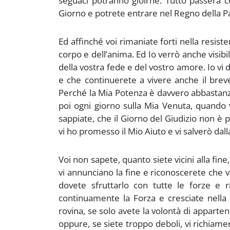
seguaci potranno gioirne. Tutto passerà c
Giorno e potrete entrare nel Regno della Pa
Ed affinché voi rimaniate forti nella resiste
corpo e dell’anima. Ed Io verrò anche visib
della vostra fede e del vostro amore. Io vi d
e che continuerete a vivere anche il bre
Perché la Mia Potenza è davvero abbastanz
poi ogni giorno sulla Mia Venuta, quando v
sappiate, che il Giorno del Giudizio non è 
vi ho promesso il Mio Aiuto e vi salverò dall
Voi non sapete, quanto siete vicini alla fin
vi annunciano la fine e riconoscerete che v
dovete sfruttarlo con tutte le forze e
continuamente la Forza e cresciate nella
rovina, se solo avete la volontà di apparten
oppure, se siete troppo deboli, vi richiame