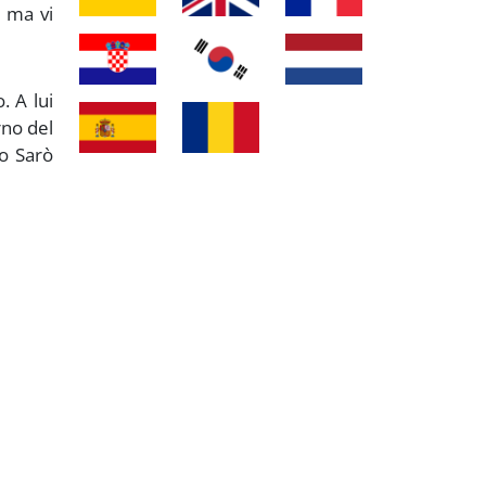
, ma vi
. A lui
rno del
so Sarò