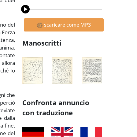
 a quel
gno del
scaricare come MP3
a Forza
stenza,
Manoscritti
’anima.
contate
 allora
rché Io
gni che
Confronta annuncio
 perciò
eviate
con traduzione
 dalla
a fine,
ime del