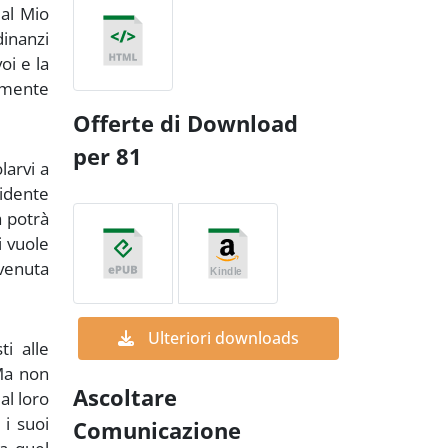
dal Mio
dinanzi
oi e la
vamente
Offerte di Download
per 81
arvi a
vidente
a potrà
i vuole
 venuta
Ulteriori downloads
i alle
 Ma non
Ascoltare
al loro
i suoi
Comunicazione