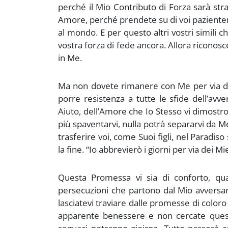
perché il Mio Contributo di Forza sarà str
Amore, perché prendete su di voi pazient
al mondo. E per questo altri vostri simili c
vostra forza di fede ancora. Allora riconos
in Me.
Ma non dovete rimanere con Me per via de
porre resistenza a tutte le sfide dell’avve
Aiuto, dell’Amore che Io Stesso vi dimostr
più spaventarvi, nulla potrà separarvi da Me
trasferire voi, come Suoi figli, nel Paradiso
la fine. “Io abbrevierò i giorni per via dei Mie
Questa Promessa vi sia di conforto, qua
persecuzioni che partono dal Mio avversar
lasciatevi traviare dalle promesse di color
apparente benessere e non cercate questo