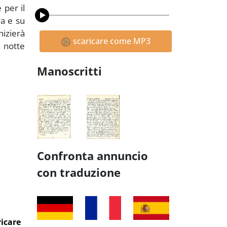
 per il
ra e su
nizierà
scaricare come MP3
a notte
Manoscritti
Confronta annuncio
con traduzione
ricare