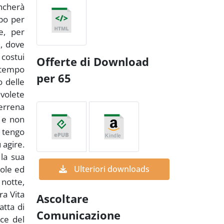
ancherà
po per
e, per
e, dove
 costui
Offerte di Download
 tempo
per 65
o delle
 volete
terrena
o e non
i tengo
 agire.
la sua
role ed
Ulteriori downloads
 notte,
ra Vita
Ascoltare
atta di
Comunicazione
uce del