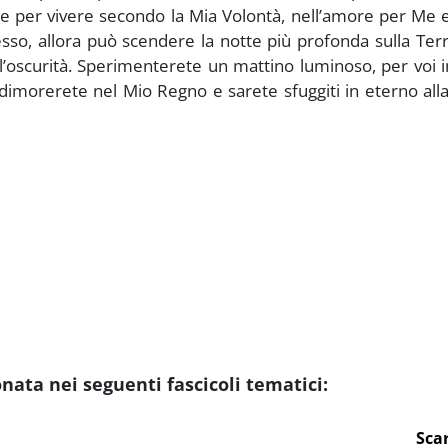
ale per vivere secondo la Mia Volontà, nell’amore per Me e
sso, allora può scendere la notte più profonda sulla Ter
l’oscurità. Sperimenterete un mattino luminoso, per voi i
dimorerete nel Mio Regno e sarete sfuggiti in eterno all
ta nei seguenti fascicoli tematici:
Sca