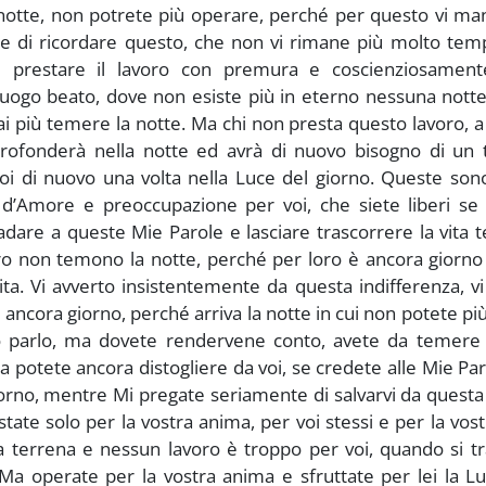
 notte, non potrete più operare, perché per questo vi m
 di ricordare questo, che non vi rimane più molto tem
e prestare il lavoro con premura e coscienziosament
 luogo beato, dove non esiste più in eterno nessuna nott
 più temere la notte. Ma chi non presta questo lavoro, a
profonderà nella notte ed avrà di nuovo bisogno di un
poi di nuovo una volta nella Luce del giorno. Queste son
e d’Amore e preoccupazione per voi, che siete liberi se
dare a queste Mie Parole e lasciare trascorrere la vita 
oro non temono la notte, perché per loro è ancora giorn
ita. Vi avverto insistentemente da questa indifferenza, v
 ancora giorno, perché arriva la notte in cui non potete più
Io parlo, ma dovete rendervene conto, avete da temere 
la potete ancora distogliere da voi, se credete alle Mie Pa
giorno, mentre Mi pregate seriamente di salvarvi da questa
tate solo per la vostra anima, per voi stessi e per la vost
 terrena e nessun lavoro è troppo per voi, quando si tr
Ma operate per la vostra anima e sfruttate per lei la L