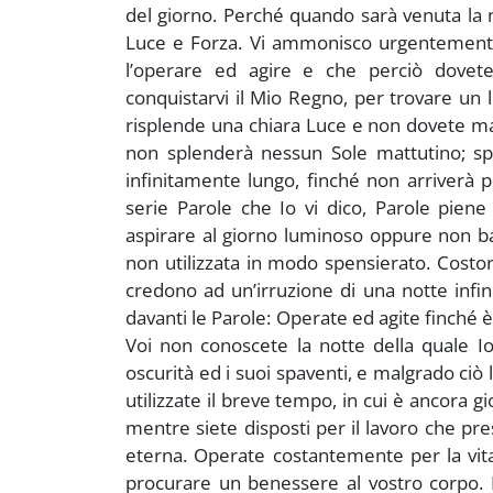
del giorno. Perché quando sarà venuta la
Luce e Forza. Vi ammonisco urgentemente
l’operare ed agire e che perciò dovet
conquistarvi il Mio Regno, per trovare un
risplende una chiara Luce e non dovete mai
non splenderà nessun Sole mattutino; s
infinitamente lungo, finché non arriverà 
serie Parole che Io vi dico, Parole pien
aspirare al giorno luminoso oppure non ba
non utilizzata in modo spensierato. Cost
credono ad un’irruzione di una notte infin
davanti le Parole: Operate ed agite finché è
Voi non conoscete la notte della quale 
oscurità ed i suoi spaventi, e malgrado ciò 
utilizzate il breve tempo, in cui è ancora 
mentre siete disposti per il lavoro che pres
eterna. Operate costantemente per la vita
procurare un benessere al vostro corpo. 