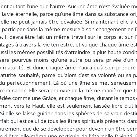
lent autant l'une que l'autre. Aucune âme n’est évaluée m
la vie éternelle, parce qu'une âme dans sa substance ori
elle ne peut jamais être dévaluée. Si maintenant elle a
dra participer dans la même mesure à son changement en B
 Il devra être fait un même travail sur le corps et sur l'
tages à travers la vie terrestre, et vu que chaque âme es
ssi les mêmes possibilités d’atteindre la plus haute condi
e sera pourvue moins qu’une autre ou sera privée d’un
e la maturité. Et donc chaque âme n’aura qu’à s’en prendre 
aturité souhaité, parce qu'alors c’est sa volonté ou sa 
voie du perfectionnement. Là où une âme se met sérieuse
iscrimination. Elle sera pourvue de la même manière que t
concédée comme une Grâce, et chaque âme, durant le temps
nt vers le Haut, elle est seulement laissée libre d’util
i elle se laisse guider dans les sphères de sa vraie desti
ait qui est celui de tous les êtres spirituels présents dan
 autrement que de se développer pour devenir un être se
ce d'être elle-même une particule de l'éternelle Divinité. 