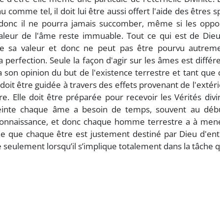
comme tel, il doit lui être aussi offert l'aide des êtres sp
 donc il ne pourra jamais succomber, même si les oppos
aleur de l'âme reste immuable. Tout ce qui est de Dieu
e sa valeur et donc ne peut pas être pourvu autrem
la perfection. Seule la façon d'agir sur les âmes est différ
on opinion du but de l'existence terrestre et tant que c
 doit être guidée à travers des effets provenant de l'extér
. Elle doit être préparée pour recevoir les Vérités divi
tteinte chaque âme a besoin de temps, souvent au débu
 la connaissance, et donc chaque homme terrestre a à me
nne que chaque être est justement destiné par Dieu d'en
 seulement lorsqu’il s’implique totalement dans la tâche qu