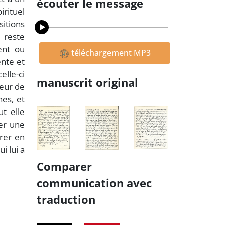
écouter le message
irituel
itions
 reste
ent ou
téléchargement MP3
ente et
elle-ci
manuscrit original
ieur de
nes, et
t elle
ner une
trer en
i lui a
Comparer
communication avec
traduction