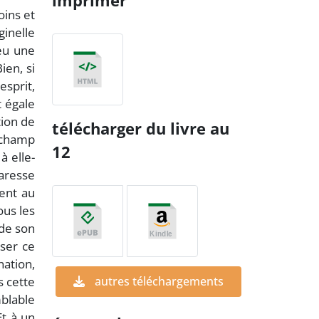
imprimer
oins et
ginelle
 eu une
ien, si
esprit,
t égale
tion de
télécharger du livre au
 champ
12
à elle-
paresse
ment au
ous les
 de son
iser ce
nation,
s cette
autres téléchargements
mblable
Et à un