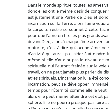
Dans le monde spirituel toutes les âmes va
donc elles ont le même désir de conquérir 
est justement une Partie de Dieu et donc 
incarnation sur la Terre, alors l'âme vou
le corps terrestre se soumet à cette tâche.
pour que l'âme en tire les plus grands avan
devant Dieu, alors à chaque âme arrivent au
maturité, c'est-à-dire qu’aucune âme n
d'activité qui aurait pu l'aider à atteindr
même si elle n’atteint pas le niveau de m
spirituelle qui l'auront freinée sur la 
travail, on ne peut jamais plus parler de d
êtres spirituels. L'incarnation lui a été 
incarnation, peut se développer immenséme
temps pour l'Éternité comme elle le veut. S
alors elle peut même atteindre cet état parf
sphère. Elle ne pourra presque pas faire
à Dieu, parce qu'elle a en elle la conscien