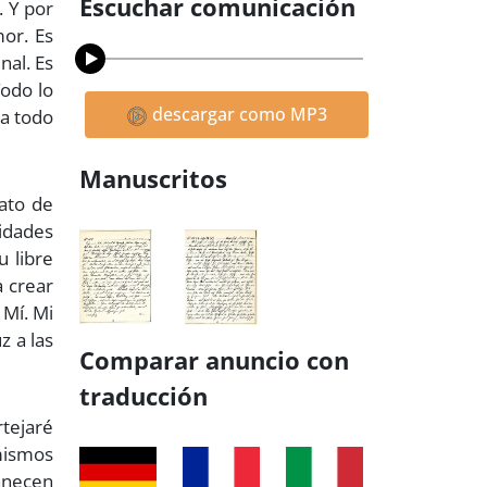
Escuchar comunicación
. Y por
mor. Es
nal. Es
Todo lo
descargar como MP3
ca todo
Manuscritos
ato de
nidades
u libre
a crear
 Mí. Mi
z a las
Comparar anuncio con
traducción
rtejaré
 mismos
manecen