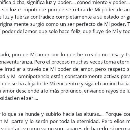
ica dicha, significa luz y poder.... conocimiento y poder...
es sin luz e impotente porque se retira de Mi poder de a
 luz y fuerza contradice completamente a su estado origi
originalmente surgió como un ser perfecto de Mi poder. 
el poder del amor que solo hace feliz, que fluye de Mí y to
nado, porque Mi amor por lo que he creado no cesa y tr
bienaventuranza. Pero el proceso muchas veces toma eter
se irradiar a través de Mi poder de amor, pero respeto s
ntad y Mi omnipotencia están constantemente activas par
 que se ha alejado de Mí encuentre y siga el camino hacia
Mi amor desciende a lo más profundo, enviando rayos de lu
idad en el ser....
o que se hunde y subirlo hacia las alturas.... Porque co
n Mi parte y lo serán por toda la eternidad. Pero ellos
la voluntad, y como ya no son capaces de hacerlo, si per