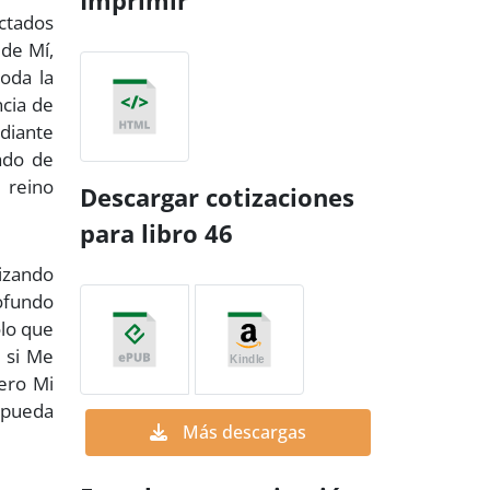
Imprimir
ctados
 de Mí,
toda la
ncia de
ediante
ado de
 reino
Descargar cotizaciones
para libro 46
lizando
rofundo
ólo que
 si Me
Pero Mi
 pueda
Más descargas