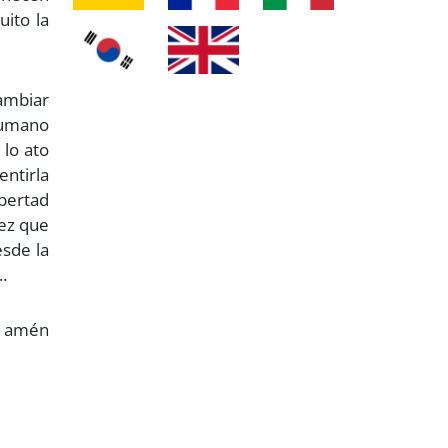
uito la
cambiar
 humano
 lo ato
entirla
ibertad
vez que
esde la
.
amén