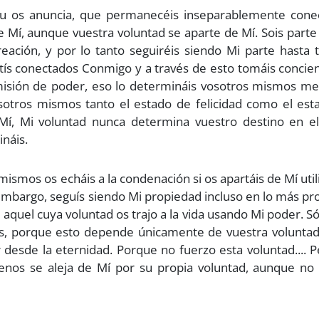
itu os anuncia, que permanecéis inseparablemente cone
Mí, aunque vuestra voluntad se aparte de Mí. Sois parte
eación, y por lo tanto seguiréis siendo Mi parte hasta 
tís conectados Conmigo y a través de esto tomáis concie
nsmisión de poder, eso lo determináis vosotros mismos m
osotros mismos tanto el estado de felicidad como el est
 Mí, Mi voluntad nunca determina vuestro destino en el
ináis.
ismos os echáis a la condenación si os apartáis de Mí uti
embargo, seguís siendo Mi propiedad incluso en lo más p
e aquel cuya voluntad os trajo a la vida usando Mi poder. S
os, porque esto depende únicamente de vuestra voluntad
desde la eternidad. Porque no fuerzo esta voluntad.... 
enos se aleja de Mí por su propia voluntad, aunque no