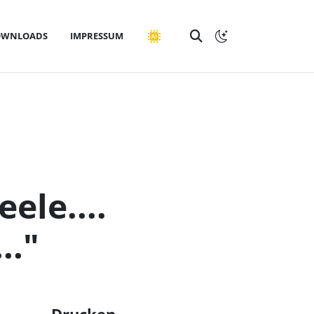
OWNLOADS
IMPRESSUM
ele....
.."