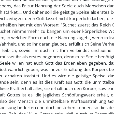
s Lebens, das Er zur Nahrung der Seele euch Menschen dar
tärket.... Und daher soll die geistige Speise als erstes 
chzeitig zu, denn Gott lässet nicht körperlich darben, die
verheißen hat mit den Worten: "Suchet zuerst das Reich 
 brauchet nimmermehr zu bangen um euer körperliches Woh
n, in welcher Form euch die Nahrung zugeht, wenn irdisc
Wahrheit, und so ihr daran glaubet, erfüllt sich Seine Verh
d leiblich, sowie ihr euch mit Ihm verbindet und Seine
 müsset ihr als erstes begehren, denn eure Seele benötig
eele willen hat euch Gott das Erdenleben gegeben, da
ott wahrlich geben, was ihr zur Erhaltung des Körpers be
u erhalten trachtet. Und es wird die geistige Speise, d
nde sein, denn es ist dies Kraft aus Gott, die unmittel
e Kraft erhält alles, sie erhält auch den Körper, sowie i
t Gottes ist es, die jegliches Schöpfungswerk erhält, d
also der Mensch die unmittelbare Kraftausstrahlung Got
Speisung bedürfen und doch bestehen können, so dies der
en Zeit der Wille Gottes sein, daß durch außergewöh