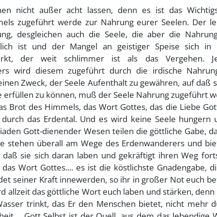
hen nicht außer acht lassen, denn es ist das Wichtig
els zugeführt werde zur Nahrung eurer Seelen. Der lei
ng, desgleichen auch die Seele, die aber die Nahrun
glich ist und der Mangel an geistiger Speise sich in
wirkt, der weit schlimmer ist als das Vergehen. Je
ers wird diesem zugeführt durch die irdische Nahrun
inen Zweck, der Seele Aufenthalt zu gewähren, auf daß s
e erfüllen zu können, muß der Seele Nahrung zugeführt w
 das Brot des Himmels, das Wort Gottes, das die Liebe Got
 durch das Erdental. Und es wird keine Seele hungern 
iaden Gott-dienender Wesen teilen die göttliche Gabe, d
e stehen überall am Wege des Erdenwanderers und bie
aß sie sich daran laben und gekräftigt ihren Weg fort
as Wort Gottes.... es ist die köstlichste Gnadengabe, d
et seiner Kraft innewerden, so ihr in großer Not euch be
rd allzeit das göttliche Wort euch laben und stärken, denn 
asser trinkt, das Er den Menschen bietet, nicht mehr d
heit.... Gott Selbst ist der Quell, aus dem das lebendige