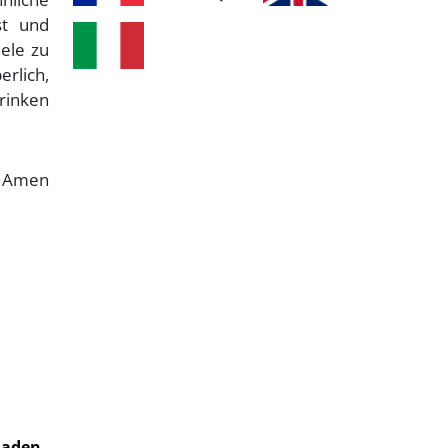
st und
eele zu
erlich,
trinken
Amen
laden