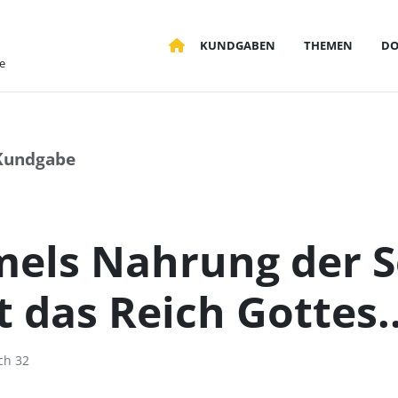
KUNDGABEN
THEMEN
D
e
Kundgabe
els Nahrung der Se
 das Reich Gottes..
h 32