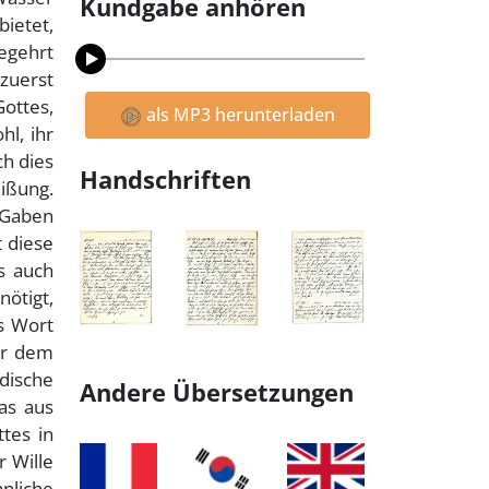
Kundgabe anhören
bietet,
begehrt
 zuerst
Gottes,
als MP3 herunterladen
l, ihr
h dies
Handschriften
eißung.
 Gaben
t diese
s auch
nötigt,
as Wort
bar dem
rdische
Andere Übersetzungen
as aus
tes in
 Wille
nliche