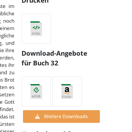
Drucken
ste im
bliche
g noch
 einem
gliche
g, und
ie ihre
Download-Angebote
erden,
für Buch 32
tes ihr
und zu
as Brot
ten es
setzen
ie Gott
findet.
das ist
Weitere Downloads
ürsten
 Wasser