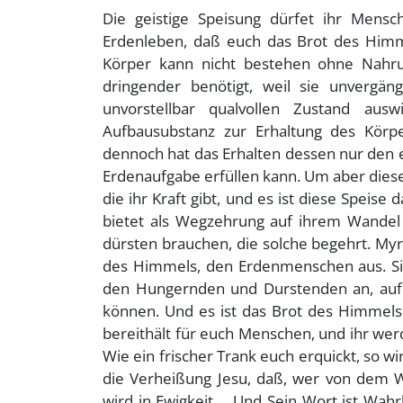
Die geistige Speisung dürfet ihr Mensc
Erdenleben, daß euch das Brot des Himm
Körper kann nicht bestehen ohne Nahru
dringender benötigt, weil sie unvergän
unvorstellbar qualvollen Zustand aus
Aufbausubstanz zur Erhaltung des Körp
dennoch hat das Erhalten dessen nur den e
Erdenaufgabe erfüllen kann. Um aber dies
die ihr Kraft gibt, und es ist diese Speise
bietet als Wegzehrung auf ihrem Wandel
dürsten brauchen, die solche begehrt. Myr
des Himmels, den Erdenmenschen aus. Si
den Hungernden und Durstenden an, auf d
können. Und es ist das Brot des Himmels d
bereithält für euch Menschen, und ihr werd
Wie ein frischer Trank euch erquickt, so wi
die Verheißung Jesu, daß, wer von dem W
wird in Ewigkeit.... Und Sein Wort ist Wahr