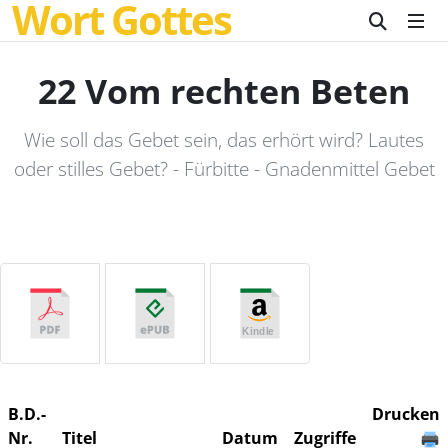
Wort Gottes
22 Vom rechten Beten
Wie soll das Gebet sein, das erhört wird? Lautes
oder stilles Gebet? - Fürbitte - Gnadenmittel Gebet
B.D.-
Drucken
Nr.
Titel
Datum
Zugriffe