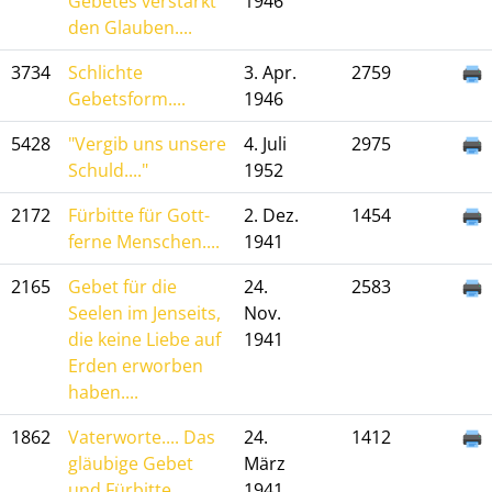
Gebetes verstärkt
1946
den Glauben....
3734
Schlichte
3. Apr.
2759
Gebetsform....
1946
5428
"Vergib uns unsere
4. Juli
2975
Schuld...."
1952
2172
Fürbitte für Gott-
2. Dez.
1454
ferne Menschen....
1941
2165
Gebet für die
24.
2583
Seelen im Jenseits,
Nov.
die keine Liebe auf
1941
Erden erworben
haben....
1862
Vaterworte.... Das
24.
1412
gläubige Gebet
März
und Fürbitte....
1941