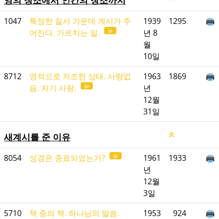
영의 창조에서 인간의 창조까지
1047
특정한 질서 가운데 계시가 주
1939
1295
jp
어진다. 가르치는 일.
년 8
월
10일
8712
영적으로 저조한 상태. 사랑없
1963
1869
jp
음. 자기 사랑.
년
12월
31일
새계시를 준 이유
jp
8054
성경은 종료되었는가?
1961
1933
년
12월
3일
5710
책 중의 책. 하나님의 말씀.
1953
924