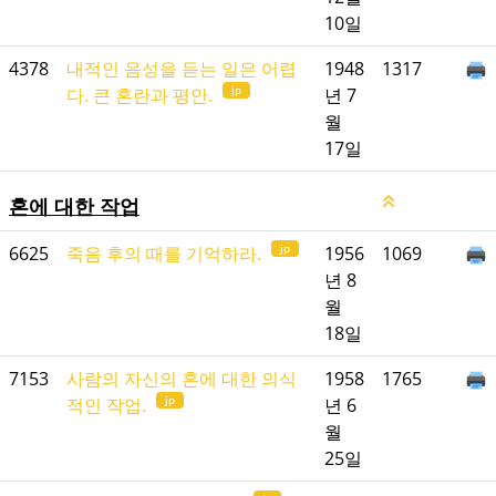
10일
4378
내적인 음성을 듣는 일은 어렵
1948
1317
jp
다. 큰 혼란과 평안.
년 7
월
17일
혼에 대한 작업
jp
6625
죽음 후의 때를 기억하라.
1956
1069
년 8
월
18일
7153
사람의 자신의 혼에 대한 의식
1958
1765
jp
적인 작업.
년 6
월
25일