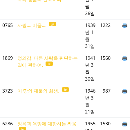
월
26일
jp
0765
사랑.... 미움....
1939
1222
년 1
월
31일
1869
정의감. 다른 사람을 판단하는
1941
1560
jp
일에 관하여.
년 3
월
30일
jp
3723
이 땅의 재물의 희생.
1946
987
년 3
월
21일
6286
정욕과 욕망에 대항하는 싸움.
1955
1530
jp