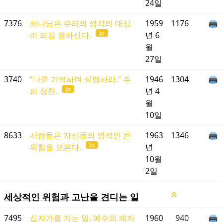
24일
7376
하나님은 우리의 생각의 대상
1959
1176
jp
이 되길 원하신다.
년 6
월
27일
3740
“나를 기억하며 실행하라." 주
1946
1304
jp
의 성찬.
년 4
월
10일
8633
사람들은 자신들의 영적인 큰
1963
1346
jp
위험을 모른다.
년
10월
2일
세상적인 위험과 고난을 견디는 일
7495
십자가를 지는 일. 예수의 제자
1960
940