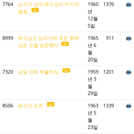
7764
십자가 상의 예수님의 마지막
1960
1376
jp
말씀.
년
12월
5일
8999
예수님은 십자가에 죽은 후에
1965
911
jp
깊은 곳을 방문했다
년 6
월
20일
jp
7320
삼일 만에 부활하심.
1959
1201
년 3
월
29일
jp
8506
예수의 승천.
1963
1339
년 5
월
23일