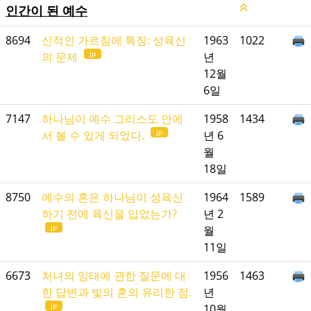
인간이 된 예수
8694
신적인 가르침에 특징: 성육신
1963
1022
jp
의 문제
년
12월
6일
7147
하나님이 예수 그리스도 안에
1958
1434
jp
서 볼 수 있게 되었다.
년 6
월
18일
8750
예수의 혼은 하나님이 성육신
1964
1589
하기 전에 육신을 입었는가?
년 2
jp
월
11일
6673
처녀의 잉태에 관한 질문에 대
1956
1463
한 답변과 빛의 혼의 유리한 점.
년
jp
10월