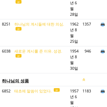
jp
년 6
월
28일
8251
하나님의 계시들에 대한 의심.
1962
1357
jp
년 8
월
25일
6038
새로운 계시룰 준 이유. 성경.
1954
946
jp
년 8
월
30일
하나님의 성품
jp
6852
태초에 말씀이 있었다.
1957
1183
년 6
월