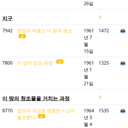
26일
지구
7942
창조의 작품인 이 땅의 생성.
1961
1472
jp
년 7
월
15일
jp
7800
이 땅의 성장 과정.
1961
1325
년 1
월
21일
이 땅의 창조물을 거치는 과정
8770
창조의 과정은 영원한 시간이
1964
1535
jp
필요했다
년 3
월 4