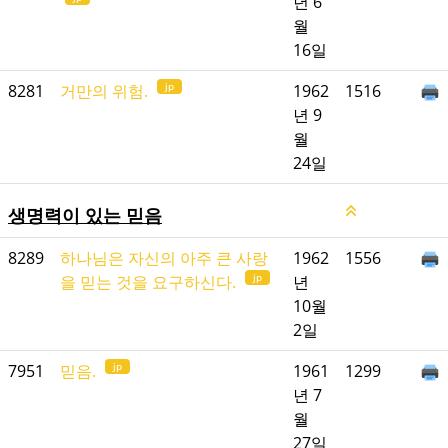
년 6
월
16일
jp
8281
거만의 위험.
1962
1516
년 9
월
24일
생명력이 있는 믿음
8289
하나님은 자신의 아주 큰 사랑
1962
1556
jp
을 믿는 것을 요구하신다.
년
10월
2일
jp
7951
믿음.
1961
1299
년 7
월
27일