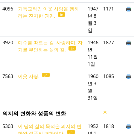
4096
기독교적인 이웃 사랑을 행하
1947
1171
jp
라는 진지한 권면.
년 8
월 3
일
3920
예수를 따르는 길. 사랑하며, 자
1946
1877
jp
기를 부인하는 삶의 길.
년
11월
1일
jp
7563
이웃 사랑.
1960
1085
년 3
월
31일
의지의 변화와 성품의 변화
5303
이 땅의 삶의 목적은 의지의 변
1952
1818
jp
화와 성품의 변화이다.
년 1