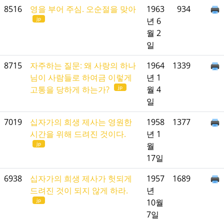
8516
영을 부어 주심. 오순절을 맞아
1963
934
jp
년 6
월 2
일
8715
자주하는 질문: 왜 사랑의 하나
1964
1339
님이 사람들로 하여금 이렇게
년 1
jp
고통을 당하게 하는가?
월 4
일
7019
십자가의 희생 제사는 영원한
1958
1377
시간을 위해 드려진 것이다.
년 1
jp
월
17일
6938
십자가의 희생 제사가 헛되게
1957
1689
드려진 것이 되지 않게 하라.
년
jp
10월
7일