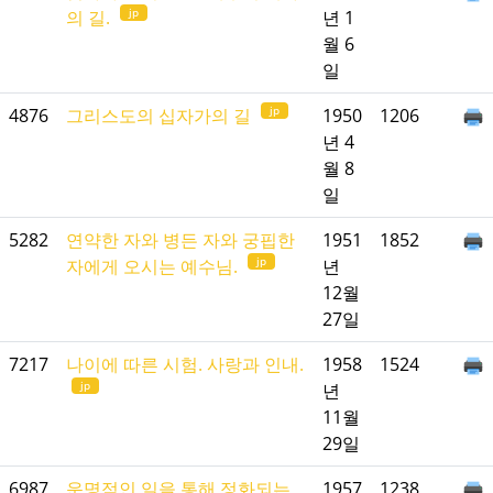
jp
의 길.
년 1
월 6
일
jp
4876
그리스도의 십자가의 길
1950
1206
년 4
월 8
일
5282
연약한 자와 병든 자와 궁핍한
1951
1852
jp
자에게 오시는 예수님.
년
12월
27일
7217
나이에 따른 시험. 사랑과 인내.
1958
1524
jp
년
11월
29일
6987
운명적인 일을 통해 정화되는
1957
1238