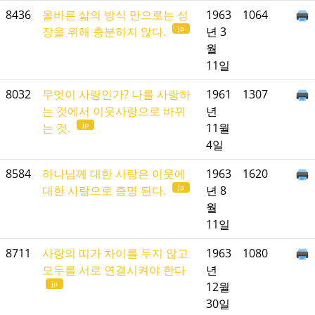
8436
올바른 삶의 방식 만으로는 성
1963
1064
jp
장을 위해 충분하지 않다.
년 3
월
11일
8032
무엇이 사랑인가? 나를 사랑하
1961
1307
는 것에서 이웃사랑으로 바뀌
년
jp
는 것.
11월
4일
8584
하나님께 대한 사랑은 이웃에
1963
1620
jp
대한 사랑으로 증명 된다.
년 8
월
11일
8711
사랑의 띠가 차이를 두지 않고
1963
1080
모두를 서로 연결시켜야 한다
년
jp
12월
30일