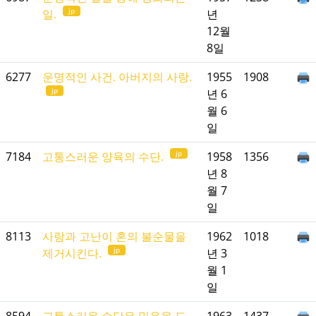
jp
일.
년
12월
8일
6277
운명적인 사건. 아버지의 사랑.
1955
1908
jp
년 6
월 6
일
jp
7184
고통스러운 양육의 수단.
1958
1356
년 8
월 7
일
8113
사랑과 고난이 혼의 불순물을
1962
1018
jp
제거시킨다.
년 3
월 1
일