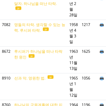
달자. 하나님을 떠난 타락.
년 2
jp
월
28일
7082
영들의 타락. 생각할 수 있는 능
1958
1217
jp
력. 루시퍼 타락.
년 4
월 3
일
8672
루시퍼가 하나님을 떠나 타락
1963
1625
jp
한 원인
년
11월
13일
jp
8910
선과 악. 영원한 법.
1965
1056
년 1
월
12일
8760
하나님의 구원계획에 대한 지
1964
1196