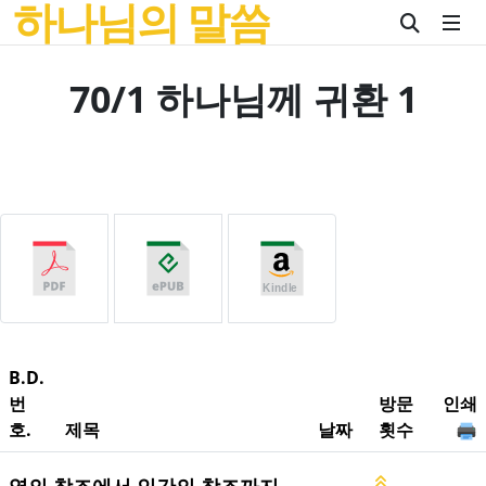
하나님의 말씀
70/1 하나님께 귀환 1
B.D.
번
방문
인쇄
호.
제목
날짜
횟수