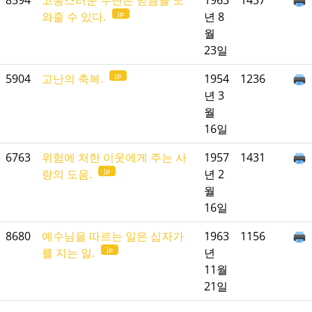
8594
고통스러운 수단은 믿음을 도
1963
1437
jp
와줄 수 있다.
년 8
월
23일
jp
5904
고난의 축복.
1954
1236
년 3
월
16일
6763
위험에 처한 이웃에게 주는 사
1957
1431
jp
랑의 도움.
년 2
월
16일
8680
예수님을 따르는 일은 십자가
1963
1156
jp
를 지는 일.
년
11월
21일