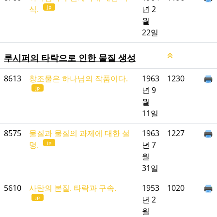
jp
식.
년 2
월
22일
루시퍼의 타락으로 인한 물질 생성
8613
창조물은 하나님의 작품이다.
1963
1230
jp
년 9
월
11일
8575
물질과 물질의 과제에 대한 설
1963
1227
jp
명.
년 7
월
31일
5610
사탄의 본질. 타락과 구속.
1953
1020
jp
년 2
월