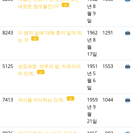
jp
새로운 창조물인가?
년 8
월 9
일
8243
이 땅의 삶에 대해 혼이 알게 되
1962
1291
jp
는 것
년 8
월
17일
5125
성장과정. 의무의 법. 자유의지
1951
1553
jp
의 단계.
년 5
월 6
일
jp
7413
자신을 의식하는 단계.
1959
1044
년 9
월
21일