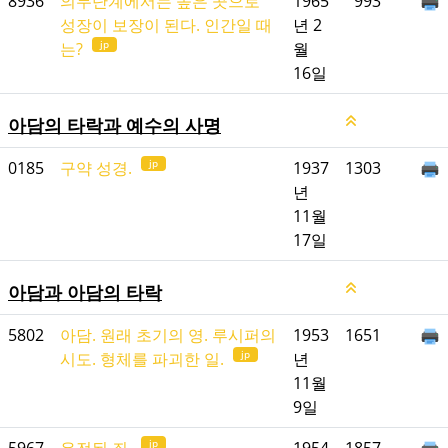
8936
의무단계에서는 높은 곳으로
1965
993
성장이 보장이 된다. 인간일 때
년 2
jp
는?
월
16일
아담의 타락과 예수의 사명
jp
0185
구약 성경.
1937
1303
년
11월
17일
아담과 아담의 타락
5802
아담. 원래 초기의 영. 루시퍼의
1953
1651
jp
시도. 형체를 파괴한 일.
년
11월
9일
jp