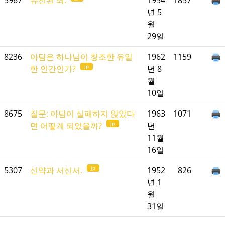
5967
유전된 죄.
1954
1857
년 5
월
29일
8236
아담은 하나님이 창조한 유일
1962
1159
jp
한 인간인가?
년 8
월
10일
8675
질문: 아담이 실패하지 않았다
1963
1071
jp
면 어떻게 되었을까?
년
11월
16일
jp
5307
신약과 서신서.
1952
826
년 1
월
31일