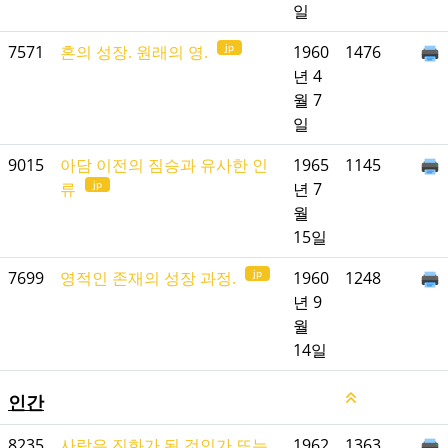
일
jp
7571
혼의 성장. 원래의 영.
1960
1476
년 4
월 7
일
9015
아담 이전의 짐승과 유사한 인
1965
1145
jp
류
년 7
월
15일
jp
7699
영적인 존재의 성장 과정.
1960
1248
년 9
월
14일
인간
8235
사람은 진화가 된 것인가 또는
1962
1363