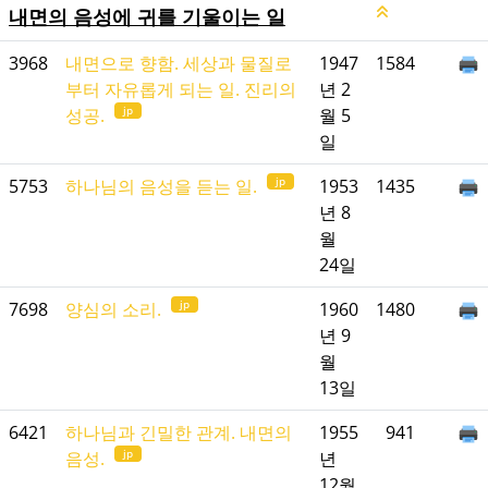
내면의 음성에 귀를 기울이는 일
3968
내면으로 향함. 세상과 물질로
1947
1584
부터 자유롭게 되는 일. 진리의
년 2
jp
성공.
월 5
일
jp
5753
하나님의 음성을 듣는 일.
1953
1435
년 8
월
24일
jp
7698
양심의 소리.
1960
1480
년 9
월
13일
6421
하나님과 긴밀한 관계. 내면의
1955
941
jp
음성.
년
12월