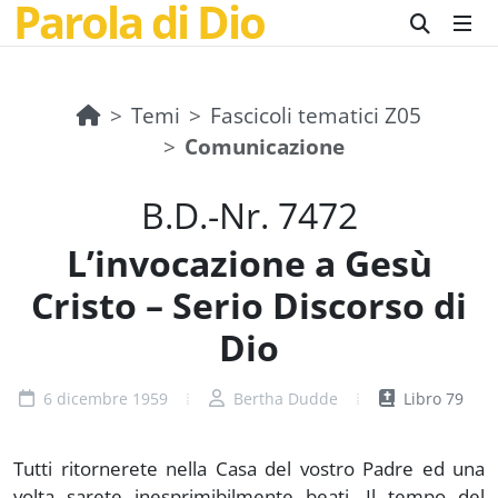
Parola di Dio
Temi
Fascicoli tematici Z05
Comunicazione
B.D.-Nr. 7472
L’invocazione a Gesù
Cristo – Serio Discorso di
Dio
6 dicembre 1959
Bertha Dudde
Libro 79
Tutti ritornerete nella Casa del vostro Padre ed una
volta sarete inesprimibilmente beati. Il tempo del