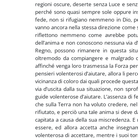
regioni oscure, deserte senza Luce e senza 
perché sono quasi sempre sole oppure insi
fede, non si rifugiano nemmeno in Dio, p
vanno ancora nella stessa direzione come s
riflettono nemmeno come avrebbe potut
dell’anima e non conoscono nessuna via d’
Regno, possono rimanere in questa situ
oltremodo da compiangere e malgrado ciò,
affinché venga loro trasmessa la Forza pe
pensieri volenterosi d’aiutare, allora li p
vicinanza di coloro dai quali procede quest
via d’uscita dalla sua situazione, non spr
guide volenterose d’aiutare. L’assenza di 
che sulla Terra non ha voluto credere, ne
rifiutato, e perciò una tale anima si deve
capitata a causa della sua miscredenza. E
essere, ed allora accetta anche insegnamen
volenterosa di accettare, mentre i suoi tor