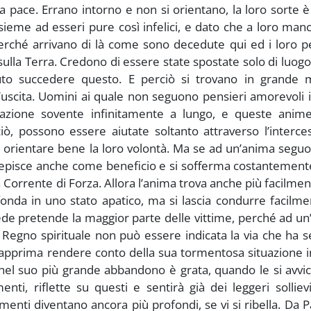
pace. Errano intorno e non si orientano, la loro sorte è 
eme ad esseri pure così infelici, e dato che a loro man
erché arrivano di là come sono decedute qui ed i loro p
ulla Terra. Credono di essere state spostate solo di luog
o succedere questo. E perciò si trovano in grande m
uscita. Uomini ai quale non seguono pensieri amorevoli 
azione sovente infinitamente a lungo, e queste anim
 possono essere aiutate soltanto attraverso l’interces
r orientare bene la loro volontà. Ma se ad un’anima segu
ercepisce anche come beneficio e si sofferma costantement
a Corrente di Forza. Allora l’anima trova anche più facilme
ofonda in uno stato apatico, ma si lascia condurre facilm
fede pretende la maggior parte delle vittime, perché ad u
l Regno spirituale non può essere indicata la via che ha
 dapprima rendere conto della sua tormentosa situazione i
 nel suo più grande abbandono è grata, quando le si avvi
ti, riflette su questi e sentirà già dei leggeri solliev
menti diventano ancora più profondi, se vi si ribella. Da P