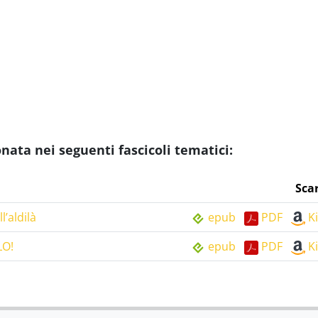
ta nei seguenti fascicoli tematici:
Sca
l’aldilà
epub
PDF
K
LO!
epub
PDF
K