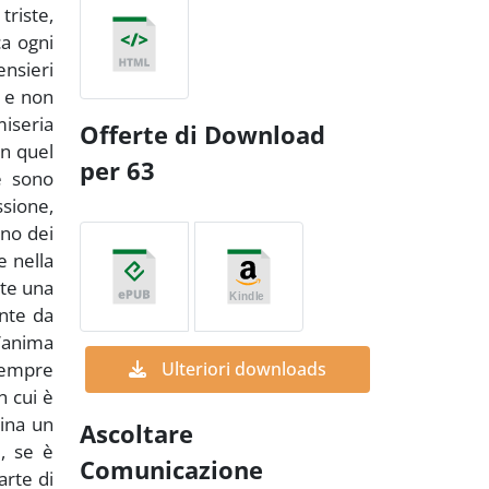
triste,
ca ogni
ensieri
o e non
iseria
Offerte di Download
in quel
per 63
e sono
sione,
ono dei
e nella
nte una
ente da
n’anima
 sempre
Ulteriori downloads
n cui è
cina un
Ascoltare
i, se è
Comunicazione
arte di