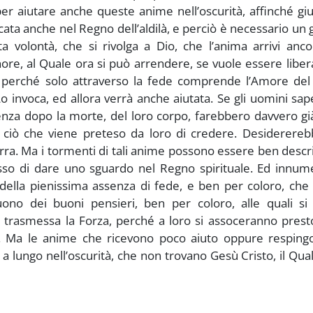
 per aiutare anche queste anime nell’oscurità, affinché g
ccata anche nel Regno dell’aldilà, e perciò è necessario un
 volontà, che si rivolga a Dio, che l’anima arrivi anco
ore, al Quale ora si può arrendere, se vuole essere liber
perché solo attraverso la fede comprende l’Amore del 
o invoca, ed allora verrà anche aiutata. Se gli uomini sa
denza dopo la morte, del loro corpo, farebbero davvero gi
u ciò che viene preteso da loro di credere. Desiderereb
rra. Ma i tormenti di tali anime possono essere ben descrit
so di dare uno sguardo nel Regno spirituale. Ed innume
della pienissima assenza di fede, e ben per coloro, che
ono dei buoni pensieri, ben per coloro, alle quali si
o trasmessa la Forza, perché a loro si assoceranno prest
e. Ma le anime che ricevono poco aiuto oppure respingo
a lungo nell’oscurità, che non trovano Gesù Cristo, il Qua