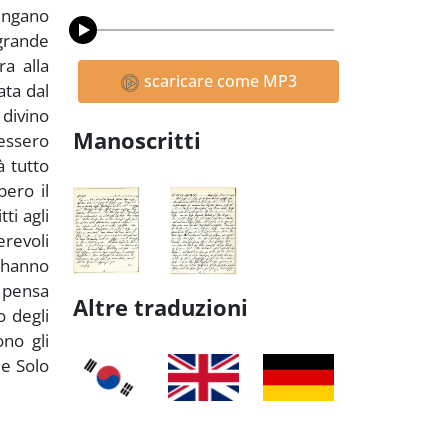
iungano
 grande
ra alla
scaricare come MP3
ata dal
divino
Manoscritti
pessero
à tutto
bero il
ti agli
revoli
 hanno
 pensa
Altre traduzioni
o degli
no gli
le Solo