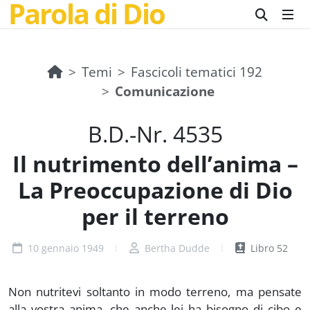
Parola di Dio
Temi
Fascicoli tematici 192
Comunicazione
B.D.-Nr. 4535
Il nutrimento dell’anima –
La Preoccupazione di Dio
per il terreno
10 gennaio 1949
Bertha Dudde
Libro 52
Non nutritevi soltanto in modo terreno, ma pensate
alla vostra anima, che anche lei ha bisogno di cibo e