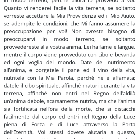
in modo terreno, perché allora Io provvedo a voi.
Quanto vi renderei facile la vita terrena, se soltanto
vorreste accettare la Mia Provvidenza ed il Mio Aiuto,
se adempite le condizioni, che Mi fanno assumere la
preoccupazione per voi! Non avreste bisogno di
preoccuparvi in modo terreno, se soltanto
provvedereste alla vostra anima. Lei ha fame e langue,
mentre il corpo viene provveduto con cibo e bevanda
ed ogni voglia del mondo. Date del nutrimento
all’anima, e porgetele il pane ed il vino della vita,
nutritela con la Mia Parola, perché ne è affamata;
datele il cibo spirituale, affinché maturi durante la vita
terrena, affinché non entri nel Regno dell’aldilà
un’anima debole, scarsamente nutrita, ma che l’anima
sia fortificata nell’ora della morte, che si distacchi
facilmente dal corpo ed entri nel Regno della Luce
piena di Forza e di Luce attraverso la Porta
dell’Eternità. Voi stessi dovete aiutarla a questo,