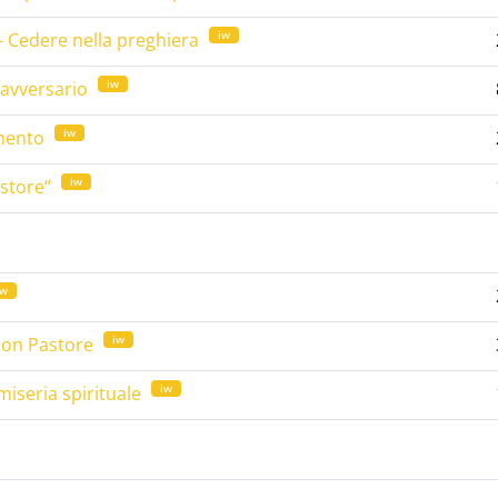
iw
 - Cedere nella preghiera
iw
’avversario
iw
amento
iw
astore“
iw
iw
Buon Pastore
iw
miseria spirituale