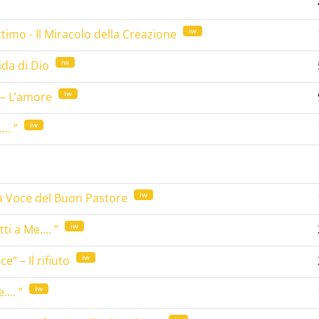
iw
timo - Il Miracolo della Creazione
iw
ida di Dio
iw
e – L’amore
iw
... ”
iw
– La Voce del Buon Pastore
iw
ti a Me.... “
iw
“ – Il rifiuto
iw
... ”