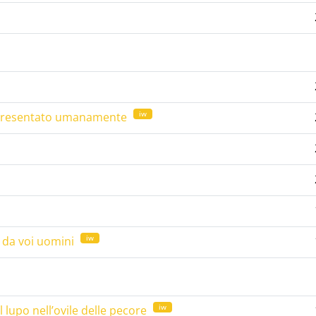
iw
appresentato umanamente
iw
 da voi uomini
iw
Il lupo nell’ovile delle pecore