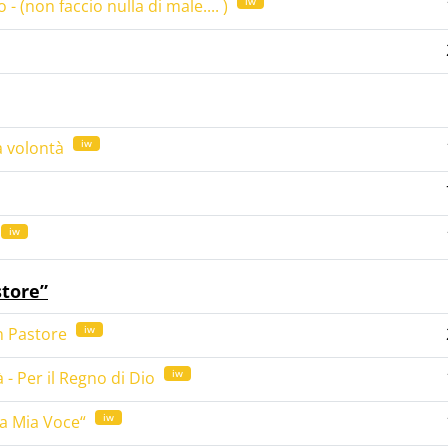
iw
- (non faccio nulla di male.... )
iw
ra volontà
iw
store”
iw
on Pastore
iw
à - Per il Regno di Dio
iw
 la Mia Voce“