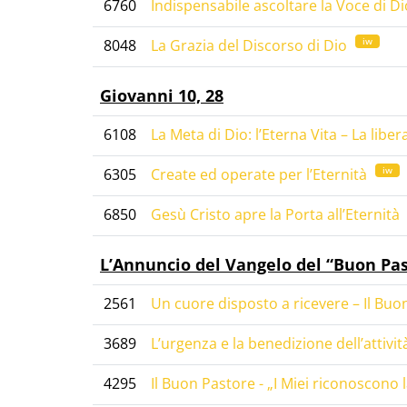
6760
Indispensabile ascoltare la Voce di Dio 
iw
8048
La Grazia del Discorso di Dio
Giovanni 10, 28
6108
La Meta di Dio: l’Eterna Vita – La libe
iw
6305
Create ed operate per l’Eternità
6850
Gesù Cristo apre la Porta all’Eternità
L’Annuncio del Vangelo del “Buon Pa
2561
Un cuore disposto a ricevere – Il Bu
3689
L’urgenza e la benedizione dell’attivit
4295
Il Buon Pastore - „I Miei riconoscono