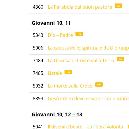
iw
4360
La Parabola del buon pastore
Giovanni 10, 11
iw
5343
Dio – Padre
5006
La caduta dello spirituale da Dio r
iw
7484
La Discesa di Cristo sulla Terra
iw
7485
Natale
iw
5932
La morte sulla Croce
8893
Gesù Cristo deve essere riconosciuto
Giovanni 10, 12 – 13
5041
Il divenire beato – La libera volontà – 