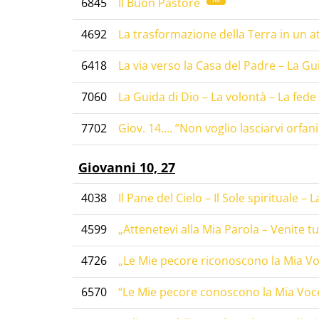
6845
Il Buon Pastore
4692
La trasformazione della Terra in un at
6418
La via verso la Casa del Padre – La Gu
7060
La Guida di Dio – La volontà – La fed
7702
Giov. 14.... ”Non voglio lasciarvi orfani.
Giovanni 10, 27
4038
Il Pane del Cielo – Il Sole spirituale 
4599
„Attenetevi alla Mia Parola – Venite tut
4726
„Le Mie pecore riconoscono la Mia Voce
6570
“Le Mie pecore conoscono la Mia Voce.