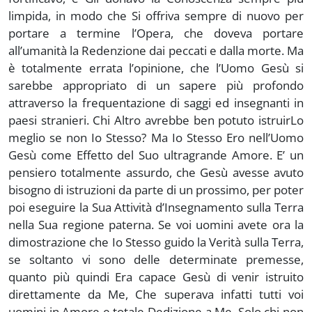
limpida, in modo che Si offriva sempre di nuovo per
portare a termine l’Opera, che doveva portare
all’umanità la Redenzione dai peccati e dalla morte. Ma
è totalmente errata l’opinione, che l’Uomo Gesù si
sarebbe appropriato di un sapere più profondo
attraverso la frequentazione di saggi ed insegnanti in
paesi stranieri. Chi Altro avrebbe ben potuto istruirLo
meglio se non Io Stesso? Ma Io Stesso Ero nell’Uomo
Gesù come Effetto del Suo ultragrande Amore. E’ un
pensiero totalmente assurdo, che Gesù avesse avuto
bisogno di istruzioni da parte di un prossimo, per poter
poi eseguire la Sua Attività d’Insegnamento sulla Terra
nella Sua regione paterna. Se voi uomini avete ora la
dimostrazione che Io Stesso guido la Verità sulla Terra,
se soltanto vi sono delle determinate premesse,
quanto più quindi Era capace Gesù di venir istruito
direttamente da Me, Che superava infatti tutti voi
uomini in Amore e totale Dedizione a Me. Solo chi non