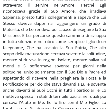
attraverso il servire nell’Amore. Perché Egli
riconosceva grazie al Suo Amore, che irradiava
Sapienza, presto tutti i collegamenti e sapeva che Lui
Stesso doveva dapprima raggiungere un grado di
Maturità, che Lo rendeva poi capace di eseguire la Sua
Missione. E Lui percorse questo cammino di sviluppo
in tutto silenzio e nel ritiro come semplice figlio di un
falegname, Che ha lasciato la Sua Patria, Che allo
scopo della maturazione cercava sovente la solitudine,
mentre si ritirava in regioni isolate, mentre saliva sui
monti e Si soffermava sovente per giorni nella
solitudine, unito solamente con il Suo Dio e Padre ed
aspettando di ricevere nella preghiera la Forza e la
Fortificazione per ciò che stava davanti a Lui e sovente
anche davanti ai Suoi Occhi in tutti i particolari e Lo
metteva spesso in stati di terribile paura, nei quali poi
cercava l’Aiuto in Me. Ed Io Ero con il Mio Figlio, Lo
fortificavo, e Gli donavo la Conoscenza sempre più