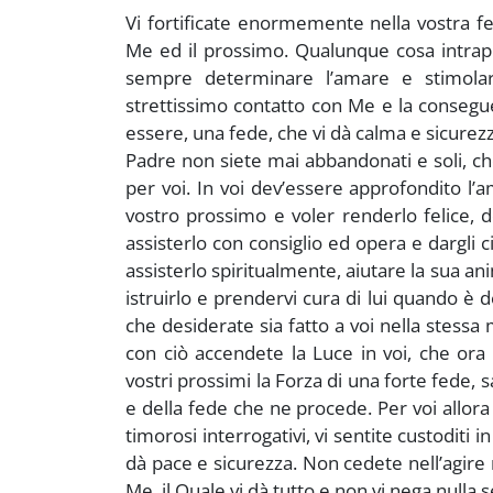
Vi fortificate enormemente nella vostra 
Me ed il prossimo. Qualunque cosa intrapr
sempre determinare l’amare e stimolare
strettissimo contatto con Me e la consegue
essere, una fede, che vi dà calma e sicurezza
Padre non siete mai abbandonati e soli, ch
per voi. In voi dev’essere approfondito l’a
vostro prossimo e voler renderlo felice, d
assisterlo con consiglio ed opera e dargli 
assisterlo spiritualmente, aiutare la sua a
istruirlo e prendervi cura di lui quando è 
che desiderate sia fatto a voi nella stessa
con ciò accendete la Luce in voi, che ora 
vostri prossimi la Forza di una forte fede,
e della fede che ne procede. Per voi allor
timorosi interrogativi, vi sentite custoditi 
dà pace e sicurezza. Non cedete nell’agire ne
Me, il Quale vi dà tutto e non vi nega nulla 