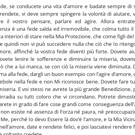
fede, se conducete una vita d’amore e badate sempre di 
endete, vi deve sempre spingere la volontà di aiutare, 
 il vostro pensare, parlare ed agire. Allora entrate
nza è una fede salda ed irremovibile, che colma tutto il
 interiori di stare nella Mia Protezione, che come figli del
e quindi non vi può succedere nulla che ciò che Io riten
more, affinché la vostra fede diventi più forte. Dovete aiu
ovete lenire le sofferenze e diminuire la miseria, dovet
ciò che a lui manca, se con ciò la miseria viene diminuita.
nima alla fede, dargli un buon esempio con l’agire d’amore,
debole nella fede e non Mi riconosce bene. Dovete fare tu
 miseria. E voi stessi ne avrete la più grande Benedizione,
irradia su tutti coloro che vi circondano. Potrete dimost
 sarete in grado di fare cose grandi come conseguenza del
a non esiste né assenza di Forza né paura, né preoccupazi
in Me, perché Io devo Essere là dov’è l’amore, e la Mia Vicin
ll’amore, date e rendete felici, e poi lasciatevi rendere fe
se soltanto credete.