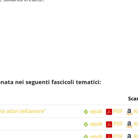
ta nei seguenti fascicoli tematici:
Sca
te attivi nell’amore”
epub
PDF
K
epub
PDF
K
epub
PDF
K