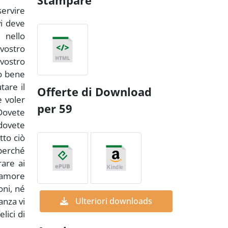
Stampare
servire
vi deve
 nello
 vostro
 vostro
go bene
tare il
Offerte di Download
e voler
per 59
 Dovete
 dovete
tto ciò
 perché
rare ai
l’amore
oni, né
anza vi
Ulteriori downloads
lici di