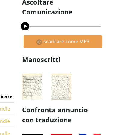
Ascoltare
Comunicazione
scaricare come MP3
Manoscritti
ricare
Confronta annuncio
indle
con traduzione
indle
indle