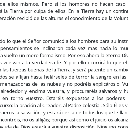
de ellos mismos. Pero si los hombres no hacen caso 
á la Tierra por culpa de ellos. En la Tierra hay un contin
eración recibió de las alturas el conocimiento de la Volun
Todo lo que el Señor comunicó a los hombres para su inst
s pensamientos se inclinaron cada vez más hacia lo mu
ha vuelto un mero formalismo. Por eso ahora la eterna Di
 vuelvan a la verdadera fe. Y por ello ocurrirá lo que e
n las fuerzas buenas de la Tierra, y será patente un cambi
s se aflijan hasta helárseles de terror la sangre en las
 amenazadoras de las nubes y no podréis explicároslo. V
alrededor y encima vuestra, y procuraréis salvaros y hu
en torno vuestro. Estaréis expuestos a los poderes 
o: la oración al Creador, al Padre celestial. Sólo Él es 
 traeros la salvación; y estará cerca de todos los que le ll
ontréis, no os aflijáis; porque así como el juicio os alcan
ayuda de Dios estará a vuestra disposición. Ninguno con