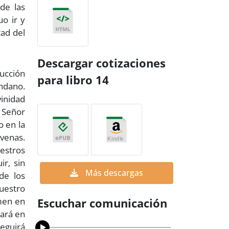
de las
uo ir y
tad del
Descargar cotizaciones
rucción
para libro 14
ndano.
vinidad
l Señor
o en la
 venas.
uestros
ir, sin
Más descargas
de los
vuestro
amen en
Escuchar comunicación
zará en
seguirá