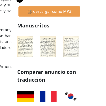
or y su
re y se
descargar como MP3
Manuscritos
entar y
 se han
isitada
rdadero
Amén.
Comparar anuncio con
traducción