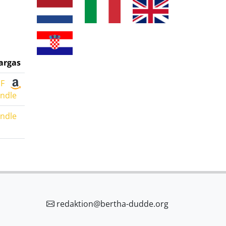
argas
F
indle
indle
redaktion@bertha-dudde.org