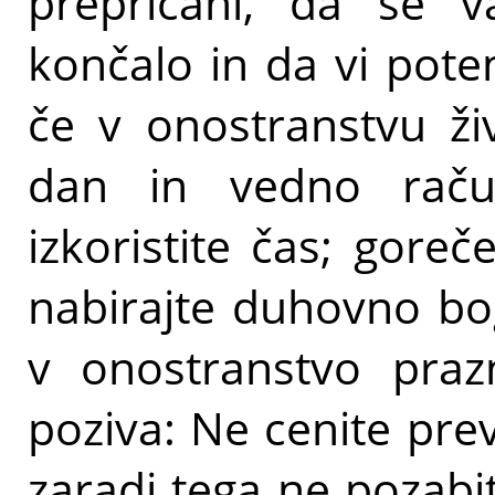
prepričani, da se v
končalo in da vi pote
če v onostranstvu ži
dan in vedno raču
izkoristite čas; goreč
nabirajte duhovno bo
v onostranstvo praz
poziva: Ne cenite prev
zaradi tega ne pozabi