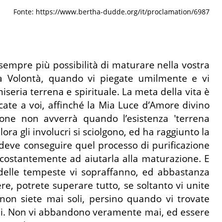
Fonte: https://www.bertha-dudde.org/it/proclamation/6987
sempre più possibilità di maturare nella vostra
a Volontà, quando vi piegate umilmente e vi
seria terrena e spirituale. La meta della vita è
ccate a voi, affinché la Mia Luce d’Amore divino
one non avverrà quando l’esistenza 'terrena
a gli involucri si sciolgono, ed ha raggiunto la
 deve conseguire quel processo di purificazione
e costantemente ad aiutarla alla maturazione. E
delle tempeste vi sopraffanno, ed abbastanza
e, potrete superare tutto, se soltanto vi unite
non siete mai soli, persino quando vi trovate
mini. Non vi abbandono veramente mai, ed essere