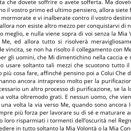
dita che dovete soffrire o avete sofferta. Ma do
 il vostro primo ed ultimo pensiero, allora siete 
mormorate e vi inalberate contro il vostro destin
llora non esiste altro mezzo per conquistarvi di 
ro meglio, e nulla viene sopra di voi senza la Mi
 Me, ed allora tutto si risolverà meravigliosa
nde vincita, se non ha risolto il collegamento con 
er gli uomini, che Mi dimentichino nella caccia e
o usare soltanto tali mezzi che scuotono tutto il
più cosa fare, affinché pensino poi a Colui Che d
hanno ancora intrapreso molto per la purificazio
cessario un altro processo di purificazione, se la
na volta oltremodo grati. E nessun uomo, che vien
ino una volta la via verso Me, quando sono ancor
re più forza per lavorare su di sé e maturare anc
o loro risparmiati i tormenti dell’oscurità nel Regn
dere in tutto soltanto la Mia Volontà o la Mia Co