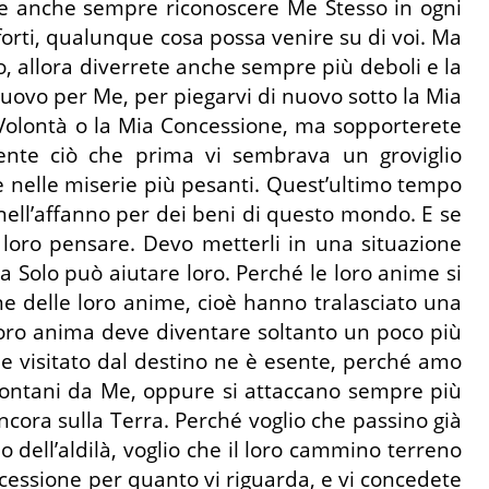
vete anche sempre riconoscere Me Stesso in ogni
forti, qualunque cosa possa venire su di voi. Ma
o, allora diverrete anche sempre più deboli e la
nuovo per Me, per piegarvi di nuovo sotto la Mia
a Volontà o la Mia Concessione, ma sopporterete
mente ciò che prima vi sembrava un groviglio
Me nelle miserie più pesanti. Quest’ultimo tempo
 nell’affanno per dei beni di questo mondo. E se
 loro pensare. Devo metterli in una situazione
a Solo può aiutare loro. Perché le loro anime si
ne delle loro anime, cioè hanno tralasciato una
 loro anima deve diventare soltanto un poco più
e visitato dal destino ne è esente, perché amo
a lontani da Me, oppure si attaccano sempre più
ora sulla Terra. Perché voglio che passino già
o dell’aldilà, voglio che il loro cammino terreno
ncessione per quanto vi riguarda, e vi concedete