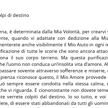
lpi di destino
ena, è determinata dalla Mia Volontà, per crearvi 
nte, quando vi adattate con dedizione alla Mi
nterete anche visibilmente il Mio Aiuto in ogni mi
rificazione di tutte le scorie che sono ancora atta
ona il suo corpo terreno. Ma questa purificazi
 l’uomo non conduca un’insolita vita d’amore. Allor
 passare sovente attraverso sofferenze e miserie,
 Sapienza riconosce questo, il Mio Amore provved
può sempre essere condotta nella stessa calma, 
 che vi riguarda. E ciononostante non dovete temer
verrete colpiti dal destino. Io so tutto, e voi 
ete, di essere stati abbandonati da tutti gli uo