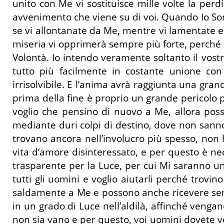
unito con Me vi sostituisce mille volte la per
avvenimento che viene su di voi. Quando Io Sono
se vi allontanate da Me, mentre vi lamentate e 
miseria vi opprimerà sempre più forte, perché a
Volontà. Io intendo veramente soltanto il vost
tutto più facilmente in costante unione con
irrisolvibile. E l’anima avrà raggiunta una gra
prima della fine è proprio un grande pericolo p
voglio che pensino di nuovo a Me, allora poss
mediante duri colpi di destino, dove non sanno 
trovano ancora nell’involucro più spesso, non 
vita d’amore disinteressato, e per questo è ne
trasparente per la Luce, per cui Mi saranno u
tutti gli uomini e voglio aiutarli perché trov
saldamente a Me e possono anche ricevere semp
in un grado di Luce nell’aldilà, affinché vengan
non sia vano e per questo, voi uomini dovete ve