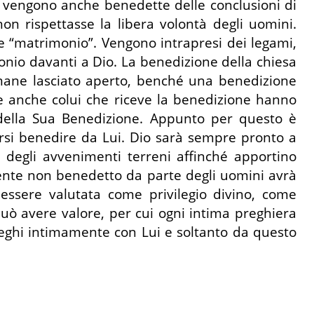
, vengono anche benedette delle conclusioni di
n rispettasse la libera volontà degli uomini.
e “matrimonio”. Vengono intrapresi dei legami,
nio davanti a Dio. La benedizione della chiesa
mane lasciato aperto, benché una benedizione
e anche colui che riceve la benedizione hanno
i della Sua Benedizione. Appunto per questo è
arsi benedire da Lui. Dio sarà sempre pronto a
 degli avvenimenti terreni affinché apportino
mente non benedetto da parte degli uomini avrà
ssere valutata come privilegio divino, come
 può avere valore, per cui ogni intima preghiera
leghi intimamente con Lui e soltanto da questo