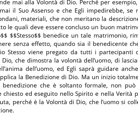
onde mai alla Volontà di Dio. Perché per esempio
ai il Suo Assenso e che Egli impedirebbe, se no
dani, materiali, che non meritano la descrizion
o le quali deve essere concluso un buon matrimo
io$$ $$Stesso$$ benedice un tale matrimonio, ri
re senza effetto, quando sia il benedicente ch
io Stesso viene pregato da tutti i partecipant
io, che dimostra la volontà dell’uomo, di lasci
ll’anima dell’uomo, ed Egli saprà guidare anche
upplica la Benedizione di Dio. Ma un inizio total
 benedizione che è soltanto formale, non può e
 chiesto ed eseguito nello Spirito e nella Verità
ta, perché è la Volontà di Dio, che l’uomo si col
zione.