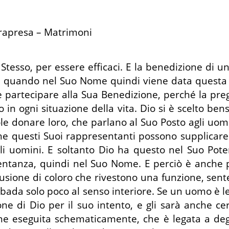
trapresa – Matrimoni
tesso, per essere efficaci. E la benedizione di 
, quando nel Suo Nome quindi viene data questa 
te partecipare alla Sua Benedizione, perché la pre
 in ogni situazione della vita. Dio si è scelto ben
ole donare loro, che parlano al Suo Posto agli uomi
nche questi Suoi rappresentanti possono supplicare
egli uomini. E soltanto Dio ha questo nel Suo Po
ntanza, quindi nel Suo Nome. E perciò è anche p
lusione di coloro che rivestono una funzione, sen
i bada solo poco al senso interiore. Se un uomo è
ne di Dio per il suo intento, e gli sarà anche c
ne eseguita schematicamente, che è legata a deg