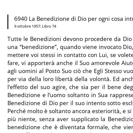
6940 La Benedizione di Dio per ogni cosa in
9 ottobre 1957: Libro 74
Tutte le Benedizioni devono procedere da Dio S
una “benedizione”, quando viene invocato Dio
mettere voi stessi in contatto con Lui, se vole
fare, vi apporterà anche il Suo amorevole Aiuto
agli uomini al Posto Suo ciò che Egli Stesso vu
per via della loro libertà della volontà. Ed a
l’effetto del suo agire, che sia per il bene d
Benedizione e l’uomo soltanto in Sua rapprese
Benedizione di Dio per il suo intento sotto esc
Perché molto è soltanto ancora esteriorità, e s
più niente, senza aver supplicato la Benedizio
benedizione che è diventata formale, che vie