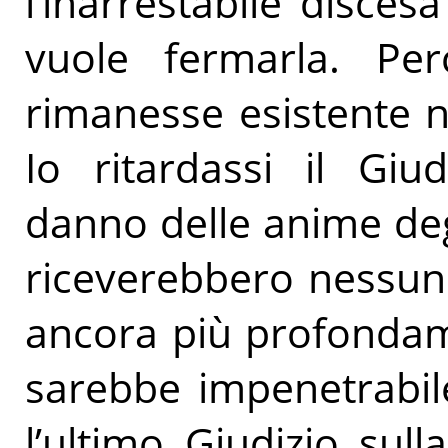
l’inarrestabile disces
vuole fermarla. Pe
rimanesse esistente n
Io ritardassi il Giu
danno delle anime deg
riceverebbero nessun
ancora più profondame
sarebbe impenetrabil
l’ultimo Giudizio sul