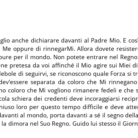
glio anche dichiarare davanti al Padre Mio. E cos
r Me oppure di rinnegarMi. Allora dovete resiste
ure per il mondo. Non potete entrare nel Regno d
 pretesa da voi affinché il Mio agire sui Miei dive
ebole di seguirvi, se riconoscono quale Forza si t
 dev’essere separata da coloro che Mi rinnegano
no coloro che Mi vogliono rimanere fedeli e che s
ccola schiera dei credenti deve incoraggiarsi reci
chiuso loro per questo tempo difficile e deve att
davanti al mondo, porta davanti a sé il segno del
 la dimora nel Suo Regno. Guido lui stesso il Giorn