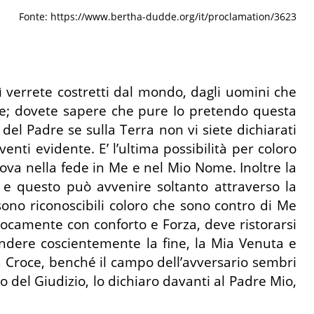
Fonte: https://www.bertha-dudde.org/it/proclamation/3623
ì verrete costretti dal mondo, dagli uomini che
re; dovete sapere che pure Io pretendo questa
el Padre se sulla Terra non vi siete dichiarati
nti evidente. E’ l’ultima possibilità per coloro
rova nella fede in Me e nel Mio Nome. Inoltre la
 e questo può avvenire soltanto attraverso la
ono riconoscibili coloro che sono contro di Me
procamente con conforto e Forza, deve ristorarsi
endere coscientemente la fine, la Mia Venuta e
la Croce, benché il campo dell’avversario sembri
o del Giudizio, lo dichiaro davanti al Padre Mio,