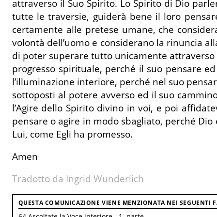
attraverso il Suo Spirito. Lo Spirito di Dio parl
tutte le traversie, guiderà bene il loro pens
certamente alle pretese umane, che considera
volontà dell’uomo e considerano la rinuncia al
di poter superare tutto unicamente attraverso l
progresso spirituale, perché il suo pensare ed
l’illuminazione interiore, perché nel suo pensar
sottoposti al potere avverso ed il suo cammino 
l’Agire dello Spirito divino in voi, e poi affid
pensare o agire in modo sbagliato, perché Dio es
Lui, come Egli ha promesso.
Amen
Tradotto da Ingrid Wunderlich
QUESTA COMUNICAZIONE VIENE MENZIONATA NEI SEGUENTI FA
64 Ascoltate la Voce interiore - 1. parte