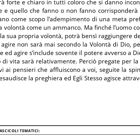
erà forte e chiaro in tutti coloro che si danno inc
are e quello che fanno o non fanno corrisponderà
no come scopo l’adempimento di una meta prefis
la volontà come un ammanco. Ma finché l’uomo con
a sua propria volontà, potrà bensì raggiungere de
 agire non sarà mai secondo la Volontà di Dio, per
e ed agire s’include sovente il potere avverso a Dio
di vita sarà relativamente. Perciò pregate per la 
atevi ai pensieri che affluiscono a voi, seguite la 
audisce la preghiera ed Egli Stesso agisce attrave
SCICOLI TEMATICI: