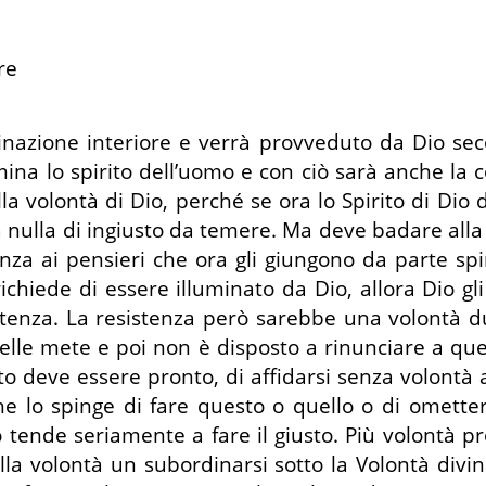
re
inazione interiore e verrà provveduto da Dio sec
na lo spirito dell’uomo e con ciò sarà anche la c
lla volontà di Dio, perché se ora lo Spirito di Dio
ulla di ingiusto da temere. Ma deve badare alla voc
uenza ai pensieri che ora gli giungono da parte s
li richiede di essere illuminato da Dio, allora Dio
tenza. La resistenza però sarebbe una volontà dur
 delle mete e poi non è disposto a rinunciare a que
rito deve essere pronto, di affidarsi senza volont
che lo spinge di fare questo o quello o di omette
tende seriamente a fare il giusto. Più volontà pro
lla volontà un subordinarsi sotto la Volontà divi