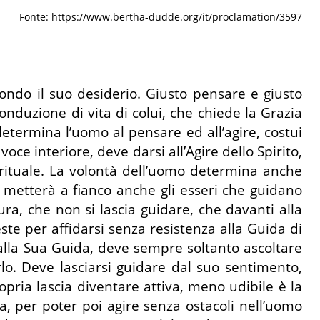
Fonte: https://www.bertha-dudde.org/it/proclamation/3597
ondo il suo desiderio. Giusto pensare e giusto
onduzione di vita di colui, che chiede la Grazia
 determina l’uomo al pensare ed all’agire, costui
e interiore, deve darsi all’Agire dello Spirito,
pirituale. La volontà dell’uomo determina anche
 gli metterà a fianco anche gli esseri che guidano
a, che non si lascia guidare, che davanti alla
ste per affidarsi senza resistenza alla Guida di
à alla Sua Guida, deve sempre soltanto ascoltare
rlo. Deve lasciarsi guidare dal suo sentimento,
pria lascia diventare attiva, meno udibile è la
na, per poter poi agire senza ostacoli nell’uomo